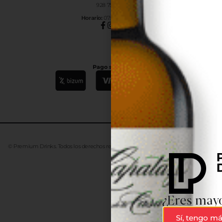
928 754 363
Horar
io:
07:00h a 15:00h
Pago seguro
© Premium Drinks. Todos los derechos reservados. Desarrollado
Advanze
¿Eres mayo
Sí, tengo má