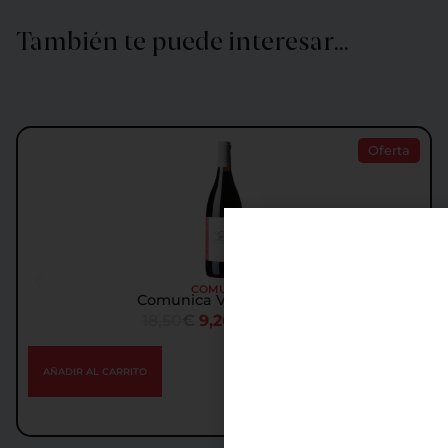
También te puede interesar…
Oferta
COMUNICA
Comunica Vinya Goretti
18,50
€
9,26
€
IGIC incl.
AÑADIR AL CARRITO