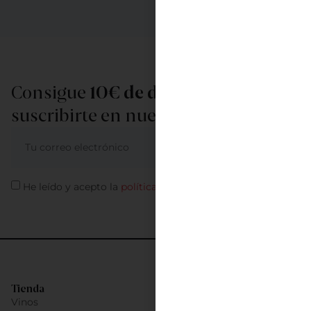
Consigue
10€ de descuento
al
suscribirte en nuestra newsletter
ME APUNTO
He leído y acepto la
política de privacidad
Tienda
Vinos