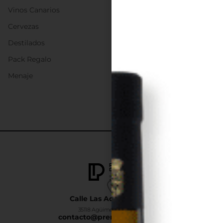
Vinos Canarios
Cervezas
Destilados
Pack Regalo
Menaje
Calle Las Adelfas Nº6-B
35118 Agüimes, Las Palmas
contacto@premiumdrinks.es