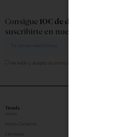
Consigue
10€ de descuento
al
suscribirte en nuestra newsletter
ME APUNTO
He leído y acepto la
política de privacidad
Tienda
Vinos
Vinos Canarios
Cervezas