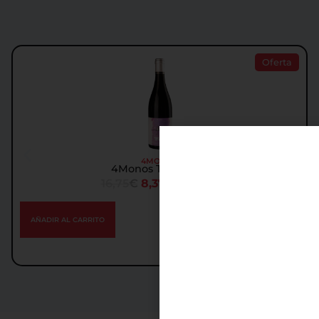
Oferta
4MONOS
4Monos Tinto 2016
16,75
€
8,37
€
IGIC incl.
AÑADIR AL CARRITO