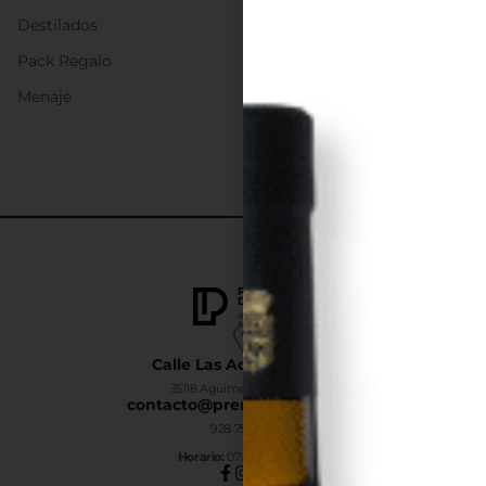
Destilados
Pack Regalo
Menaje
Calle Las Adelfas Nº6-B
35118 Agüimes, Las Palmas
contacto@premiumdrinks.es
928 754 363
Horar
io:
07:00h a 15:00h