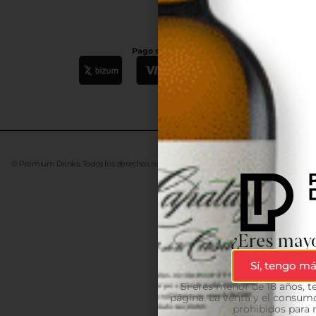
Pago seguro
© Premium Drinks. Todos los derechos reservados. Desarrollado
Advanze
¿Eres mayo
Sí, tengo má
Si eres menor de 18 años, 
página. La venta y el consumo
prohibidos para 