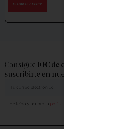
AÑADIR AL CARRITO
Consigue
10€ de descuento
al
suscribirte en nuestra newsletter
ME APUNTO
He leído y acepto la
política de privacidad