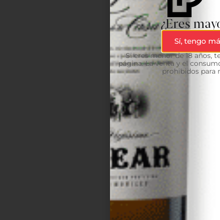
¿Eres mayo
Sí, tengo má
Si eres menor de 18 años, 
página. La venta y el consumo
prohibidos para 