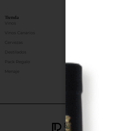
Tienda
Vinos
Vinos Canarios
Cervezas
Destilados
Pack Regalo
Menaje