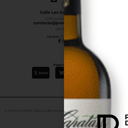
Calle Las Adelfas Nº6-B
35118 Agüimes, Las Palmas
contacto@premiumdrinks.es
928 754 363
Horar
io:
07:00h a 15:00h
Pago seguro
© Premium Drinks. Todos los derechos reservados. Desarrollado
Advanze