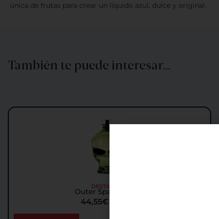
única de frutas para crear un líquido azul, dulce y original.
También te puede interesar…
DESTILADOS
Outer Space Vodka
44,55
€
IGIC incl.