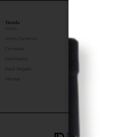
Tienda
Vinos
Vinos Canarios
Cervezas
Destilados
Pack Regalo
Menaje