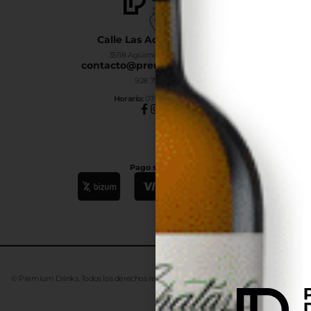
Calle Las Adelfas Nº6-B
35118 Agüimes, Las Palmas
contacto@premiumdrinks.es
928 754 363
Horar
io:
07:00h a 15:00h
Pago seguro
© Premium Drinks. Todos los derechos reservados. Desarrollado
Advanze