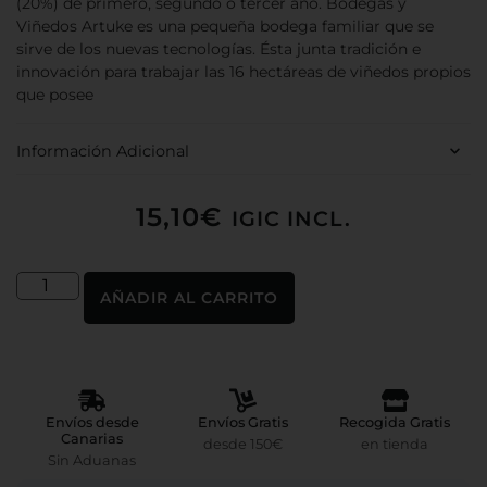
(20%) de primero, segundo o tercer año. Bodegas y
Viñedos Artuke es una pequeña bodega familiar que se
sirve de los nuevas tecnologías. Ésta junta tradición e
innovación para trabajar las 16 hectáreas de viñedos propios
que posee
Información Adicional
15,10
€
IGIC INCL.
AÑADIR AL CARRITO
Envíos desde
Envíos Gratis
Recogida Gratis
Canarias
desde 150€
en tienda
Sin Aduanas