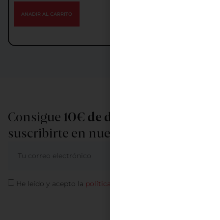
AÑADIR AL CARRITO
Consigue
10€ de descuento
al
suscribirte en nuestra newsletter
ME APUNTO
He leído y acepto la
política de privacidad