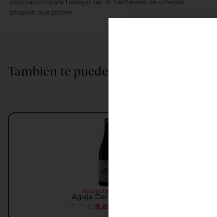
innovación para trabajar las 16 hectáreas de viñedos
propios que posee
También te puede interesar…
Oferta
AGUJA DEL FRAILE
Aguja Del Fraile 2017
17,75
€
8,88
€
IGIC incl.