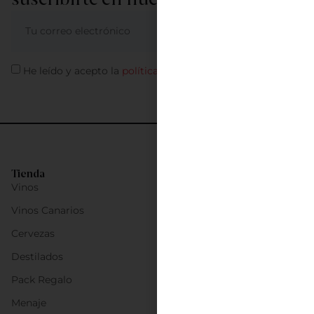
ME APUNTO
He leído y acepto la
política de privacidad
Tienda
Vinos
Vinos Canarios
Cervezas
Destilados
Pack Regalo
Menaje