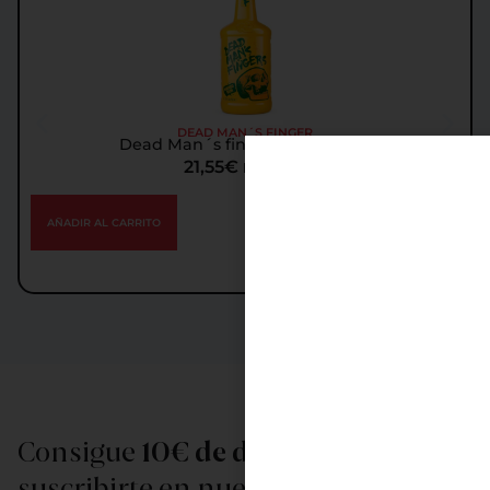
DEAD MAN´S FINGER
Dead Man´s finger Mango Ron
21,55
€
IGIC incl.
AÑADIR AL CARRITO
Consigue
10€ de descuento
al
suscribirte en nuestra newsletter