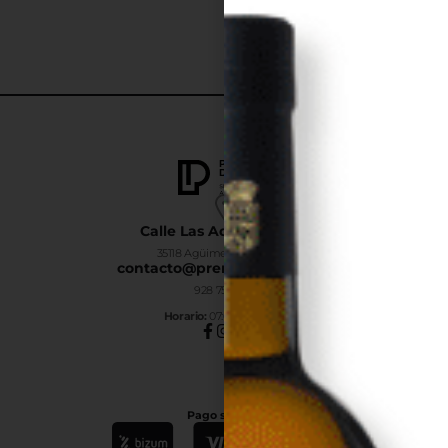
Calle Las Adelfas Nº6-B
35118 Agüimes, Las Palmas
contacto@premiumdrinks.es
928 754 363
Horar
io:
07:00h a 15:00h
Pago seguro