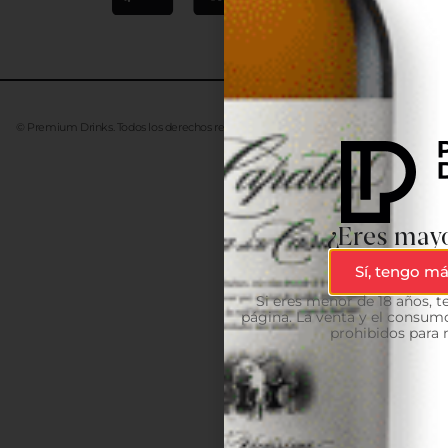
© Premium Drinks. Todos los derechos reservados. Desarrollado
Advanze
¿Eres mayo
Sí, tengo má
Si eres menor de 18 años, 
página. La venta y el consumo
prohibidos para 