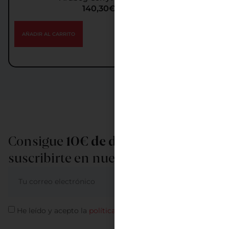
140,30
€
IGIC incl.
AÑADIR AL CARRITO
Consigue
10€ de descuento
al
suscribirte en nuestra newsletter
ME APUNTO
He leído y acepto la
política de privacidad