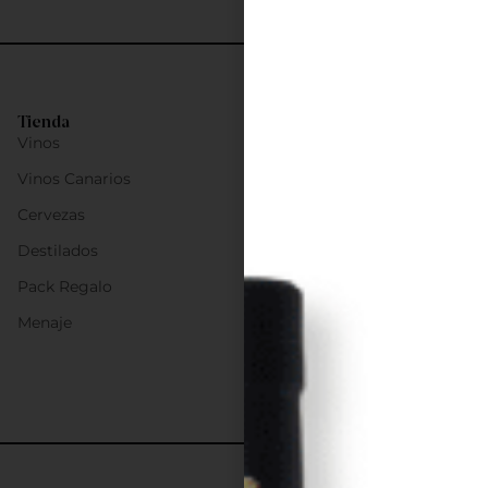
Tienda
Vinos
Vinos Canarios
Cervezas
Destilados
Pack Regalo
Menaje