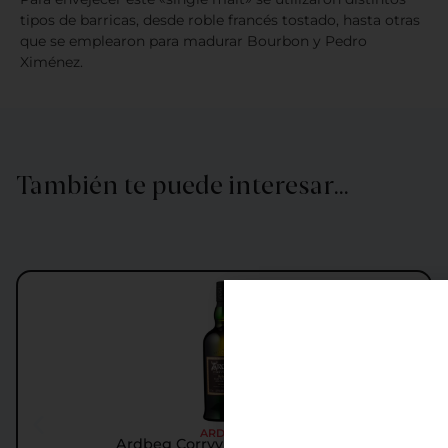
tipos de barricas, desde roble francés tostado, hasta otras
que se emplearon para madurar Bourbon y Pedro
Ximénez.
También te puede interesar…
ARDBEG
Ardbeg Corryvreckan Whisky