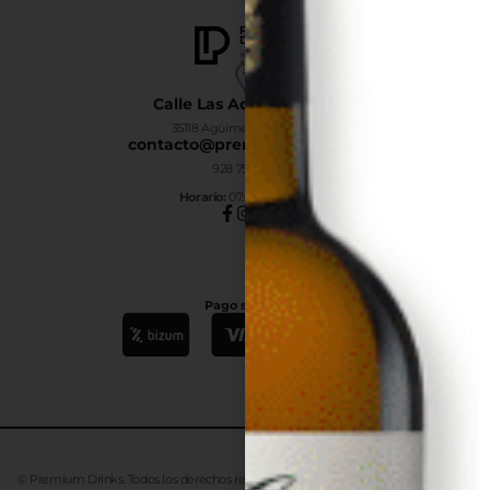
Calle Las Adelfas Nº6-B
35118 Agüimes, Las Palmas
contacto@premiumdrinks.es
928 754 363
Horar
io:
07:00h a 15:00h
Pago seguro
© Premium Drinks. Todos los derechos reservados. Desarrollado
Advanze