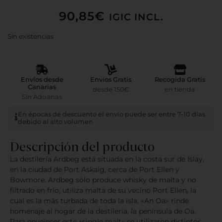
90,85
€
IGIC INCL.
Sin existencias
Envíos desde
Envíos Gratis
Recogida Gratis
Canarias
desde 150€
en tienda
Sin Aduanas
En épocas de descuento el envío puede ser entre 7-10 días
debido al alto volumen
Descripción del producto
La destilería Ardbeg está situada en la costa sur de Islay,
en la ciudad de Port Askaig, cerca de Port Ellen y
Bowmore. Ardbeg sólo produce whisky de malta y no
filtrado en frío, utiliza malta de su vecino Port Ellen, la
cual es la más turbada de toda la isla. «An Oa» rinde
homenaje al hogar de la destilería, la península de Oa.
Para envejecer este «single malt» se utilizaron distintos