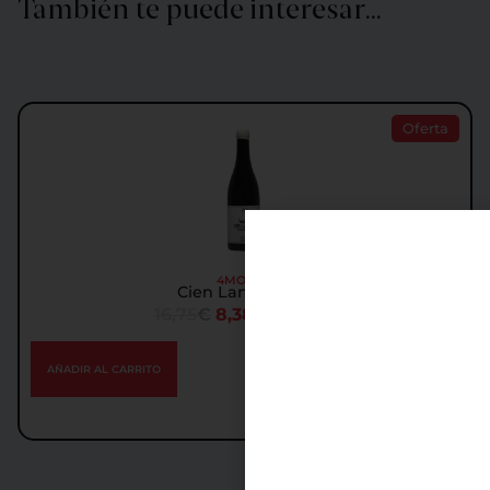
También te puede interesar…
Oferta
4MONOS
Cien Lanzas 2017
16,75
€
8,38
€
IGIC incl.
AÑADIR AL CARRITO