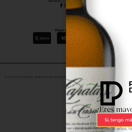
Horar
io:
07:00h a 15:00h
Pago seguro
© Premium Drinks. Todos los derechos reservados. Desarrollado
Advanze
¿Eres mayo
Sí, tengo má
Si eres menor de 18 años, 