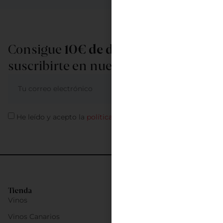
Consigue
10€ de descuento
al
suscribirte en nuestra newsletter
ME APUNTO
He leído y acepto la
política de privacidad
Tienda
Vinos
Vinos Canarios