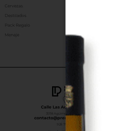
Cervezas
Destilados
Pack Regalo
Menaje
Calle Las Adelfas Nº6-B
35118 Agüimes, Las Palmas
contacto@premiumdrinks.es
928 754 363