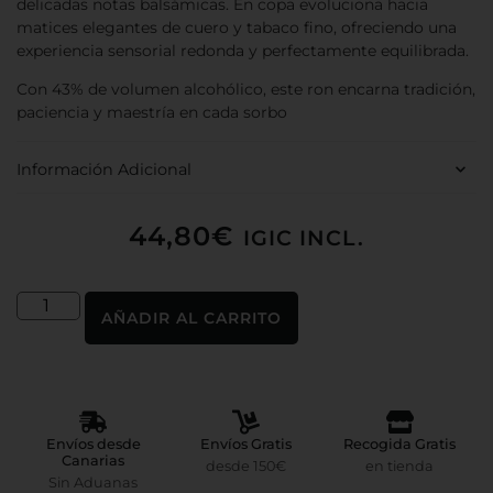
delicadas notas balsámicas. En copa evoluciona hacia
matices elegantes de cuero y tabaco fino, ofreciendo una
experiencia sensorial redonda y perfectamente equilibrada.
Con 43% de volumen alcohólico, este ron encarna tradición,
paciencia y maestría en cada sorbo
Información Adicional
44,80
€
IGIC INCL.
AÑADIR AL CARRITO
Envíos desde
Envíos Gratis
Recogida Gratis
Canarias
desde 150€
en tienda
Sin Aduanas