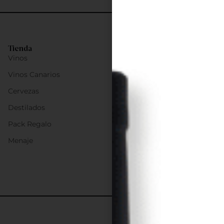
Tienda
Vinos
Vinos Canarios
Cervezas
Destilados
Pack Regalo
Menaje