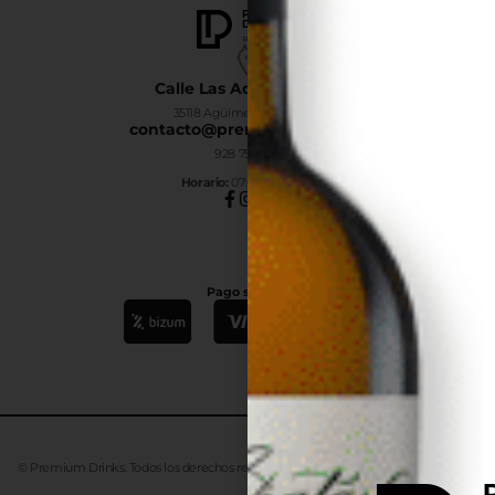
Calle Las Adelfas Nº6-B
35118 Agüimes, Las Palmas
contacto@premiumdrinks.es
928 754 363
Horar
io:
07:00h a 15:00h
Pago seguro
© Premium Drinks. Todos los derechos reservados. Desarrollado
Advanze