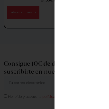
21,55
€
IGIC incl.
AÑADIR AL CARRITO
Consigue
10€ de descuento
al
suscribirte en nuestra newsletter
ME APUNTO
He leído y acepto la
política de privacidad