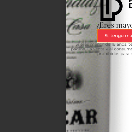
¿Eres mayo
Sí, tengo má
Si eres menor de 18 años, 
página. La venta y el consumo
prohibidos para 