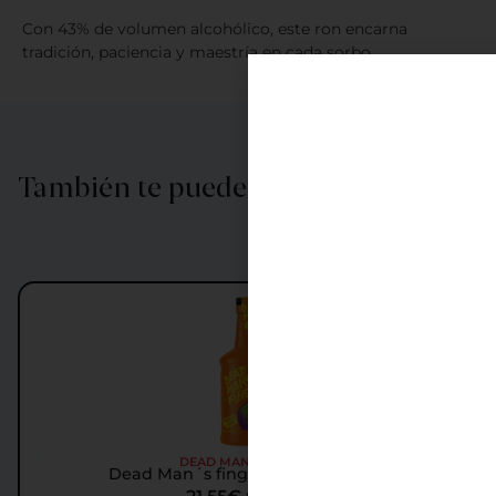
Con 43% de volumen alcohólico, este ron encarna
tradición, paciencia y maestría en cada sorbo
También te puede interesar…
DEAD MAN´S FINGER
Dead Man´s finger Pineapple Ron