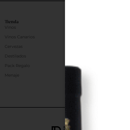
Tienda
Vinos
Vinos Canarios
Cervezas
Destilados
Pack Regalo
Menaje