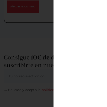
AÑADIR AL CARRITO
Consigue
10€ de descuento
al
suscribirte en nuestra newsletter
ME APUNTO
He leído y acepto la
política de privacidad