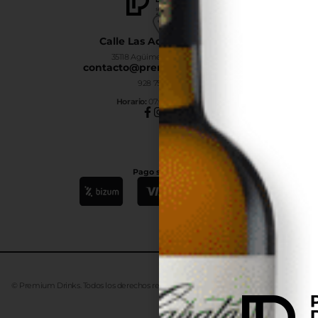
Calle Las Adelfas Nº6-B
35118 Agüimes, Las Palmas
contacto@premiumdrinks.es
928 754 363
Horar
io:
07:00h a 15:00h
Pago seguro
© Premium Drinks. Todos los derechos reservados. Desarrollado
Advanze