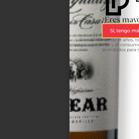
¿Eres mayo
Sí, tengo má
Si eres menor de 18 años, 
página. La venta y el consumo
prohibidos para 