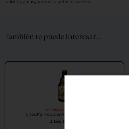
dulzor y amargor de esta potente cerveza.
También te puede interesar…
CERVEZA IMPORTADA
Chouffe Houblon Cerveza Importada
3,15
€
IGIC incl.