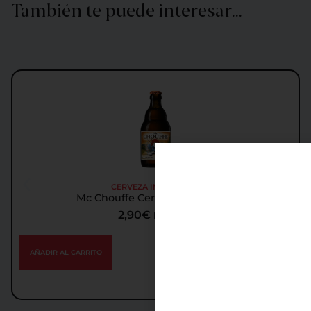
También te puede interesar…
CERVEZA IMPORTADA
Mc Chouffe Cerveza Importada
2,90
€
IGIC incl.
AÑADIR AL CARRITO