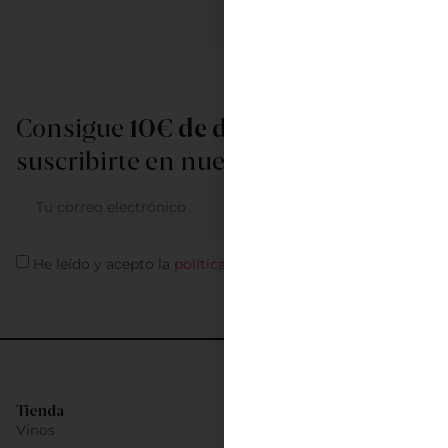
Consigue
10€ de descuento
al
suscribirte en nuestra newsletter
ME APUNTO
He leído y acepto la
política de privacidad
Tienda
Vinos