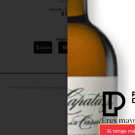
928 754 363
Horar
io:
07:00h a 15:00h
Pago seguro
© Premium Drinks. Todos los derechos reservados. Desarrollado
Advanze
¿Eres mayo
Sí, tengo má