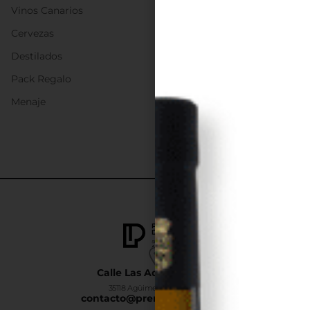
Vinos Canarios
Cervezas
Destilados
Pack Regalo
Menaje
Calle Las Adelfas Nº6-B
35118 Agüimes, Las Palmas
contacto@premiumdrinks.es