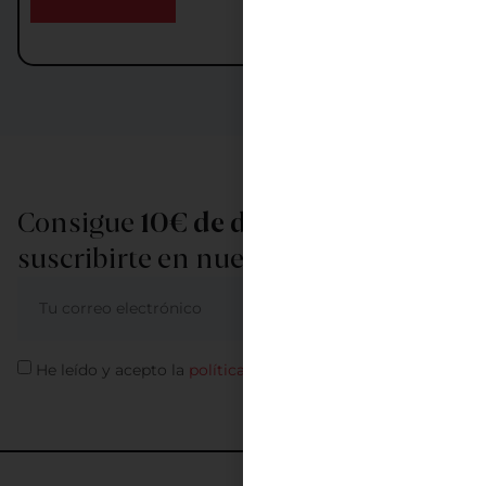
Consigue
10€ de descuento
al
suscribirte en nuestra newsletter
ME APUNTO
He leído y acepto la
política de privacidad