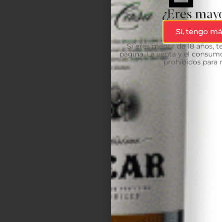
¿Eres mayo
Sí, tengo má
Si eres menor de 18 años, 
página. La venta y el consumo
prohibidos para 