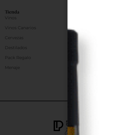
Tienda
Vinos
Vinos Canarios
Cervezas
Destilados
Pack Regalo
Menaje