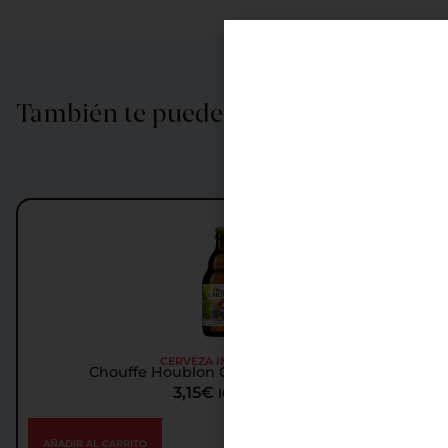
También te puede interesar…
CERVEZA IMPORTADA
Chouffe Houblon Cerveza Importada
3,15
€
IGIC incl.
AÑADIR AL CARRITO