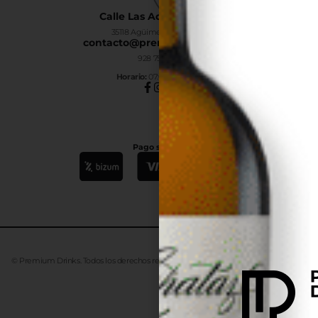
Calle Las Adelfas Nº6-B
35118 Agüimes, Las Palmas
contacto@premiumdrinks.es
928 754 363
Horar
io:
07:00h a 15:00h
Pago seguro
© Premium Drinks. Todos los derechos reservados. Desarrollado
Advanze