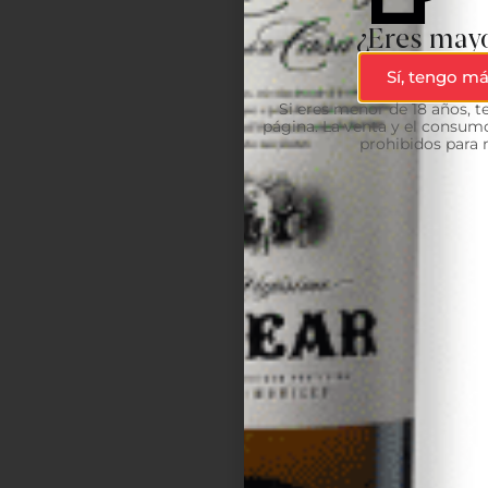
¿Eres mayo
Sí, tengo má
Si eres menor de 18 años, 
página. La venta y el consumo
prohibidos para 