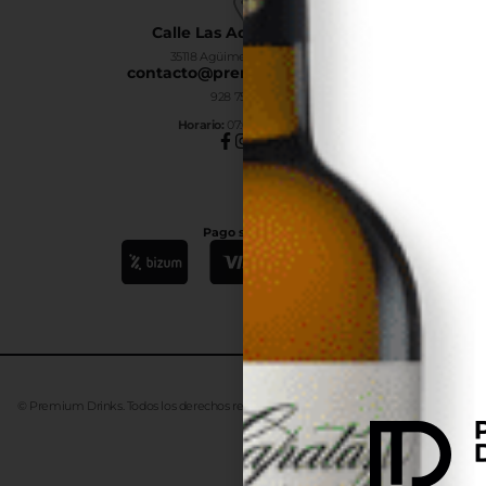
Calle Las Adelfas Nº6-B
35118 Agüimes, Las Palmas
contacto@premiumdrinks.es
928 754 363
Horar
io:
07:00h a 15:00h
Pago seguro
© Premium Drinks. Todos los derechos reservados. Desarrollado
Advanze