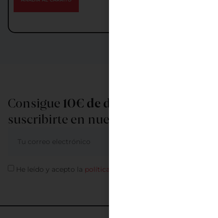
Consigue
10€ de descuento
al
suscribirte en nuestra newsletter
ME APUNTO
He leído y acepto la
política de privacidad