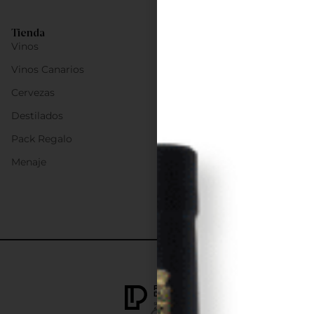
Tienda
Vinos
Vinos Canarios
Cervezas
Destilados
Pack Regalo
Menaje