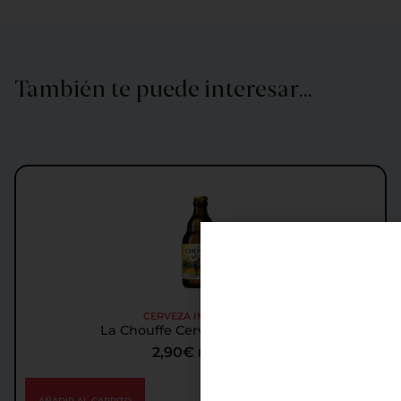
También te puede interesar…
CERVEZA IMPORTADA
La Chouffe Cerveza Importada
2,90
€
IGIC incl.
AÑADIR AL CARRITO