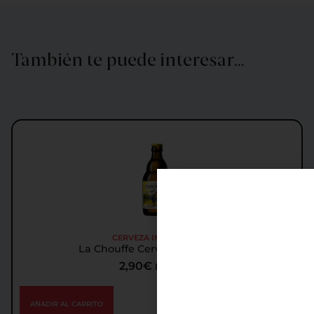
También te puede interesar…
CERVEZA IMPORTADA
La Chouffe Cerveza Importada
2,90
€
IGIC incl.
AÑADIR AL CARRITO