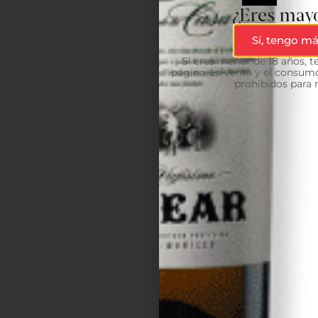
¿Eres mayo
Sí, tengo má
Si eres menor de 18 años, 
página. La venta y el consumo
prohibidos para 