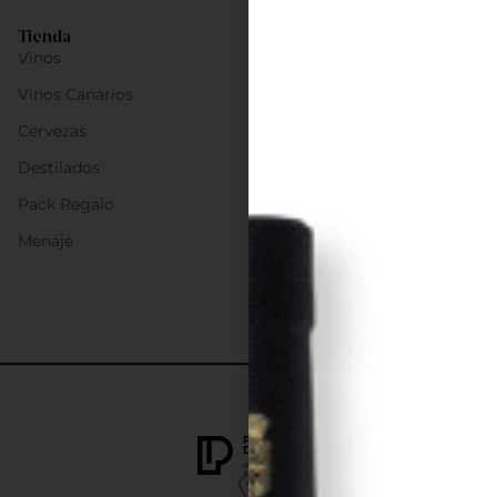
Tienda
Vinos
Vinos Canarios
Cervezas
Destilados
Pack Regalo
Menaje