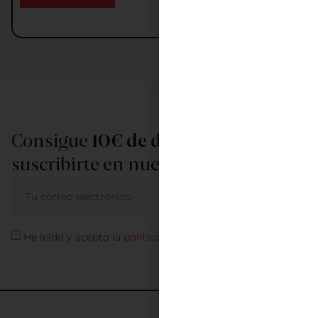
Consigue
10€ de descuento
al
suscribirte en nuestra newsletter
ME APUNTO
He leído y acepto la
política de privacidad