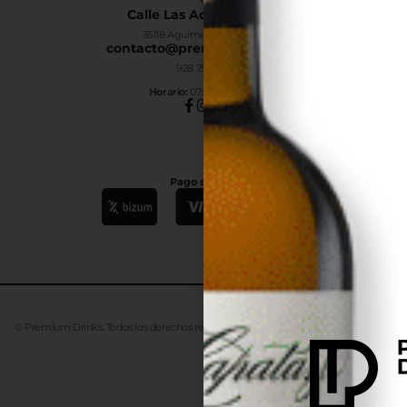
Calle Las Adelfas Nº6-B
35118 Agüimes, Las Palmas
contacto@premiumdrinks.es
928 754 363
Horar
io:
07:00h a 15:00h
Pago seguro
© Premium Drinks. Todos los derechos reservados. Desarrollado
Advanze