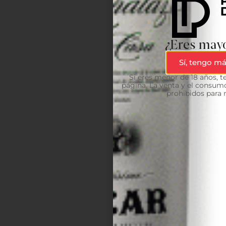
¿Eres mayo
Sí, tengo má
Si eres menor de 18 años, 
página. La venta y el consumo
prohibidos para 