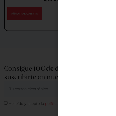
AÑADIR AL CARRITO
Consigue
10€ de descuento
al
suscribirte en nuestra newsletter
ME APUNTO
He leído y acepto la
política de privacidad