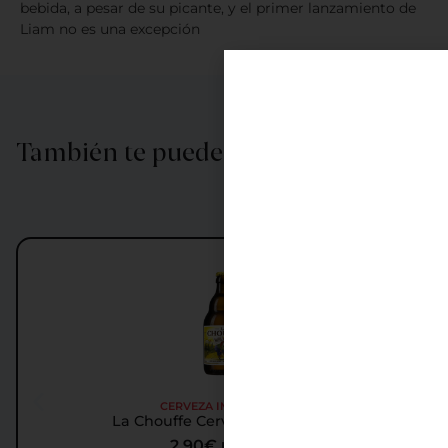
bebida, a pesar de su picante, y el primer lanzamiento de
Liam no es una excepción
También te puede interesar…
CERVEZA IMPORTADA
La Chouffe Cerveza Importada
2,90
€
IGIC incl.