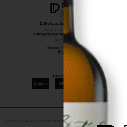
Calle Las Adelfas Nº6-B
35118 Agüimes, Las Palmas
contacto@premiumdrinks.es
928 754 363
Horar
io:
07:00h a 15:00h
Pago seguro
© Premium Drinks. Todos los derechos reservados. Desarrollado
Advanze