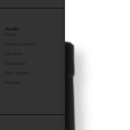
Tienda
Vinos
Vinos Canarios
Cervezas
Destilados
Pack Regalo
Menaje