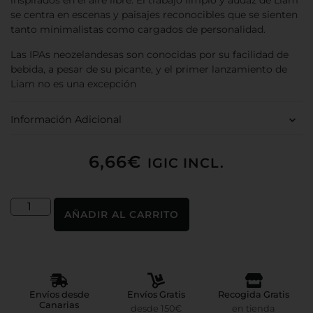
inspirados en el aire libre. El trabajo limpio y audaz de Liam
se centra en escenas y paisajes reconocibles que se sienten
tanto minimalistas como cargados de personalidad.
Las IPAs neozelandesas son conocidas por su facilidad de
bebida, a pesar de su picante, y el primer lanzamiento de
Liam no es una excepción
Información Adicional
6,66
€
IGIC INCL.
AÑADIR AL CARRITO
Envíos desde
Envíos Gratis
Recogida Gratis
Canarias
desde 150€
en tienda