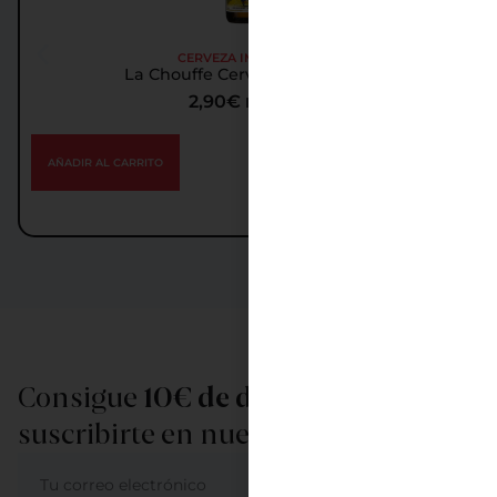
CERVEZA IMPORTADA
La Chouffe Cerveza Importada
2,90
€
IGIC incl.
AÑADIR AL CARRITO
Consigue
10€ de descuento
al
suscribirte en nuestra newsletter
ME APUNTO