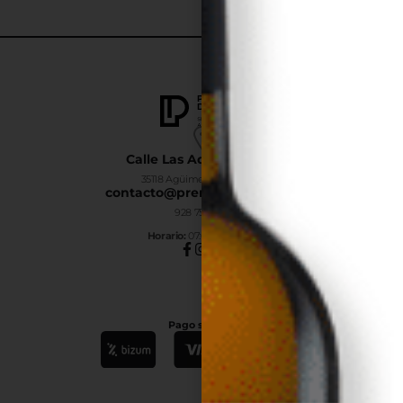
Calle Las Adelfas Nº6-B
35118 Agüimes, Las Palmas
contacto@premiumdrinks.es
928 754 363
Horar
io:
07:00h a 15:00h
Pago seguro