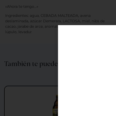
«Ahora te tengo…»
Ingredientes: agua, CEBADA MALTEADA, avena
deslaminada, azúcar Demerara, LACTOSA, miel, nibs de
cacao, jarabe de arce, aromatizante de nuez pecana,
lúpulo, levadur
También te puede interesar…