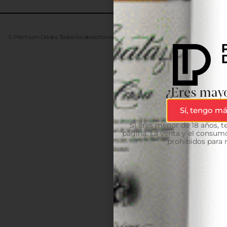
© Premium Drinks. Todos los derechos reservados. Desarrollado
Advanze
¿Eres mayo
Sí, tengo má
Si eres menor de 18 años, 
página. La venta y el consumo
prohibidos para 