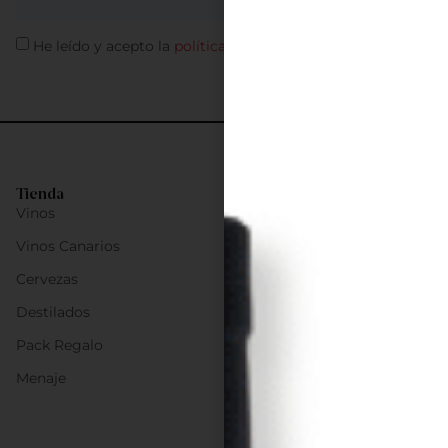
He leído y acepto la
política de privacidad
Tienda
Vinos
Vinos Canarios
Cervezas
Destilados
Pack Regalo
Menaje