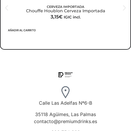
CERVEZA IMPORTADA
Chouffe Houblon Cerveza Importada
3,15
€
IGIC incl.
AÑADIR AL CARRITO
Calle Las Adelfas Nº6-B
35118 Agüimes, Las Palmas
contacto@premiumdrinks.es