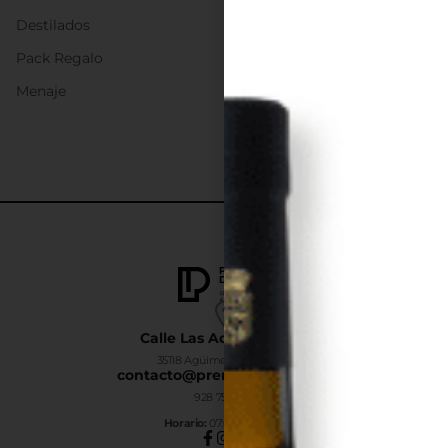
Destilados
Pack Regalo
Menaje
Calle Las Adelfas Nº6-B
35118 Agüimes, Las Palmas
contacto@premiumdrinks.es
928 754 363
Horar
io:
07:00h a 15:00h