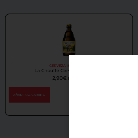
CERVEZA IMPORTADA
La Chouffe Cerveza Importada
2,90
€
IGIC incl.
AÑADIR AL CARRITO