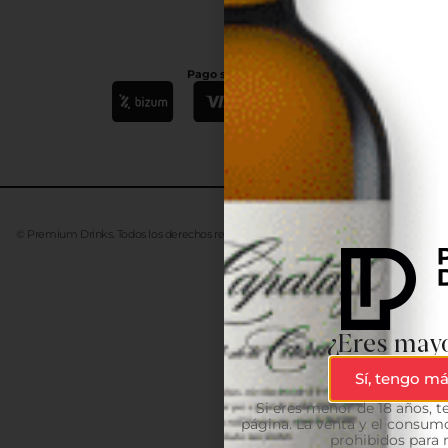
Pago seguro
© Premium Drinks. Todos los derechos reservados. Desarrollado
Advanze
¿Eres mayo
Sí, tengo má
Si eres menor de 18 años, 
página. La venta y el consumo
prohibidos para 