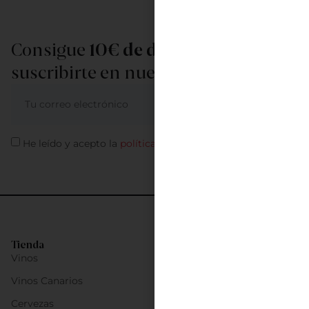
Consigue
10€ de descuento
al
suscribirte en nuestra newsletter
ME APUNTO
He leído y acepto la
política de privacidad
Tienda
Vinos
Vinos Canarios
Cervezas