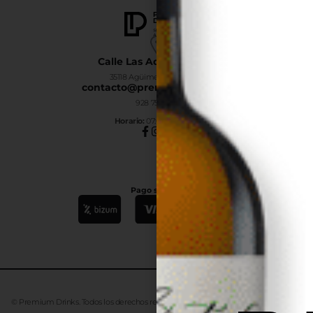
Calle Las Adelfas Nº6-B
35118 Agüimes, Las Palmas
contacto@premiumdrinks.es
928 754 363
Horar
io:
07:00h a 15:00h
Pago seguro
© Premium Drinks. Todos los derechos reservados. Desarrollado
Advanze