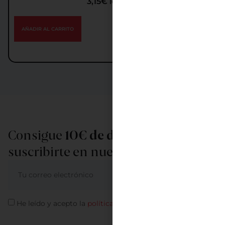
3,15
€
IGIC incl.
AÑADIR AL CARRITO
Consigue
10€ de descuento
al
suscribirte en nuestra newsletter
ME APUNTO
He leído y acepto la
política de privacidad