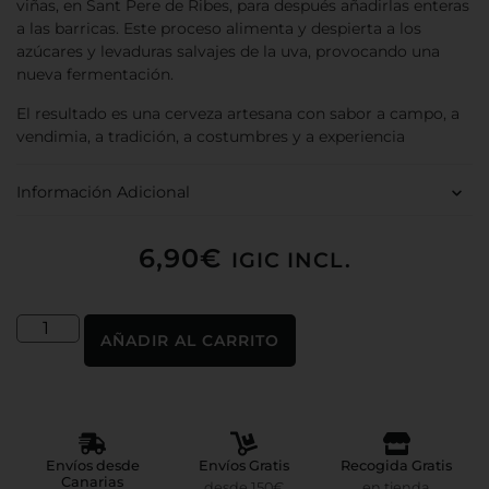
viñas, en Sant Pere de Ribes, para después añadirlas enteras
a las barricas. Este proceso alimenta y despierta a los
azúcares y levaduras salvajes de la uva, provocando una
nueva fermentación.
El resultado es una cerveza artesana con sabor a campo, a
vendimia, a tradición, a costumbres y a experiencia
Información Adicional
6,90
€
IGIC INCL.
AÑADIR AL CARRITO
Envíos desde
Envíos Gratis
Recogida Gratis
Canarias
desde 150€
en tienda