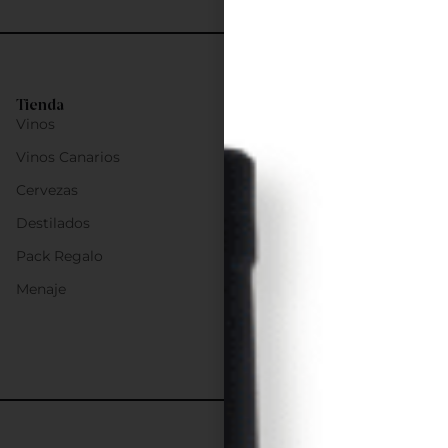
Tienda
Vinos
Vinos Canarios
Cervezas
Destilados
Pack Regalo
Menaje