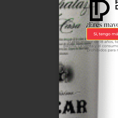
¿Eres mayo
Sí, tengo má
Si eres menor de 18 años, 
página. La venta y el consumo
prohibidos para 