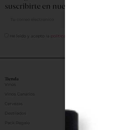
suscribirte en nuestra newsletter
ME APUNTO
He leído y acepto la
política de privacidad
Tienda
Vinos
Vinos Canarios
Cervezas
Destilados
Pack Regalo