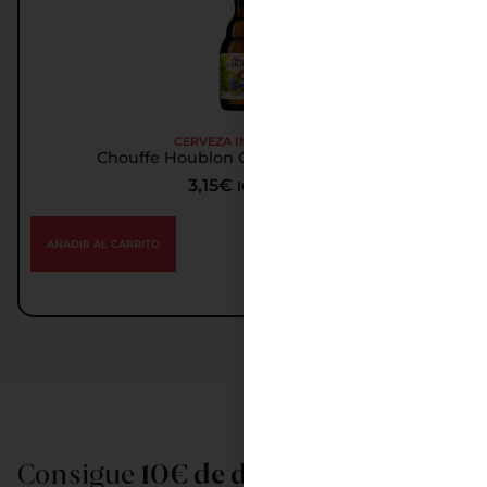
CERVEZA IMPORTADA
Chouffe Houblon Cerveza Importada
3,15
€
IGIC incl.
AÑADIR AL CARRITO
Consigue
10€ de descuento
al