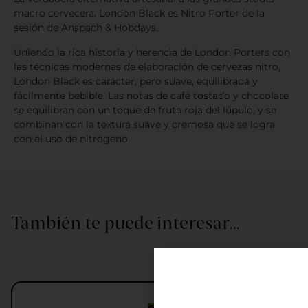
macro cervecera. London Black es Nitro Porter de la
sesión de Anspach & Hobdays.
Uniendo la rica historia y herencia de London Porters con
las técnicas modernas de elaboración de cervezas nitro,
London Black es carácter, pero suave, equilibrada y
fácilmente bebible. Las notas de café tostado y chocolate
se equilibran con un toque de fruta roja del lúpulo, y se
combinan con la textura suave y cremosa que se logra
con el uso de nitrógeno
También te puede interesar…