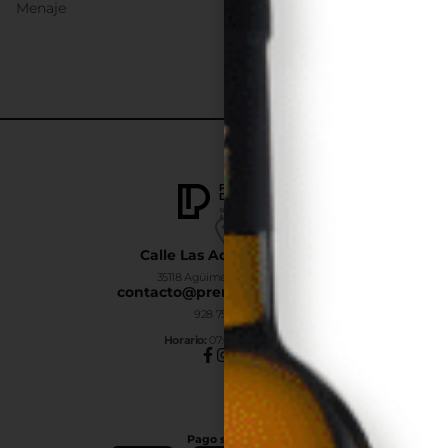
Menaje
Calle Las Adelfas Nº6-B
35118 Agüimes, Las Palmas
contacto@premiumdrinks.es
928 754 363
Horar
io:
07:00h a 15:00h
Pago seguro