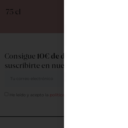
75 cl
Consigue
10€ de descuento
al
suscribirte en nuestra newsletter
ME APUNTO
He leído y acepto la
política de privacidad