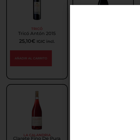
TRICÓ
LA CALANDRIA
Tricó Antón 2015
Minas De Tierga 2017
25,10
€
34,25
€
IGIC incl.
IGIC incl.
AÑADIR AL CARRITO
AÑADIR AL CARRITO
Oferta
LA CALANDRIA
COMUNICA
Clarete Fino De Pura
Comunica Vinya