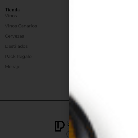
Tienda
Vinos
Vinos Canarios
Cervezas
Destilados
Pack Regalo
Menaje