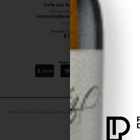
Calle Las Adelfas Nº6-B
35118 Agüimes, Las Palmas
contacto@premiumdrinks.es
928 754 363
Horar
io:
07:00h a 15:00h
Pago seguro
© Premium Drinks. Todos los derechos reservados. Desarrollado
Advanze