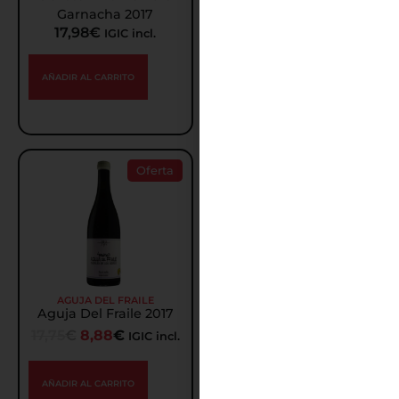
Garnacha 2017
Goretti
17,98
€
18,50
€
9,26
€
IGIC incl.
IGIC incl.
AÑADIR AL CARRITO
AÑADIR AL CARRITO
Oferta
Oferta
AGUJA DEL FRAILE
4MONOS
Aguja Del Fraile 2017
Cien Lanzas 2017
17,75
€
8,88
€
16,75
€
8,38
€
IGIC incl.
IGIC incl.
AÑADIR AL CARRITO
AÑADIR AL CARRITO