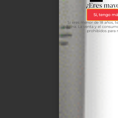
¿Eres mayo
Sí, tengo má
Si eres menor de 18 años, 
página. La venta y el consumo
prohibidos para 