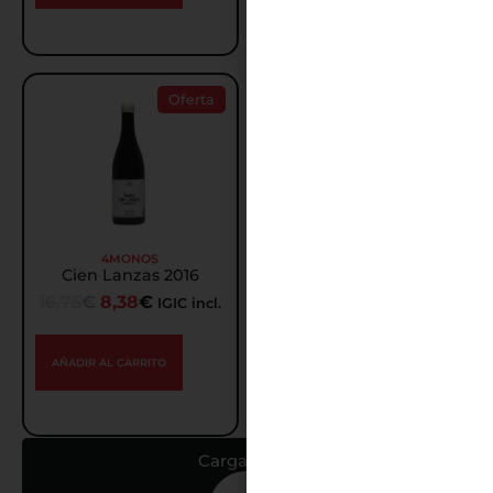
Oferta
Oferta
4MONOS
4MONOS
Cien Lanzas 2016
4Monos GR-10 2016
16,75
€
8,38
€
9,95
€
4,98
€
IGIC incl.
IGIC incl.
AÑADIR AL CARRITO
AÑADIR AL CARRITO
Cargar más