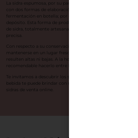
La sidra espumosa, por su parte, se caracteriza por contar
con dos formas de elaboración: por un lado, la
fermentación en botella; por otro, la fermentación en
depósito. Esta forma de producción causa que sea el tipo
de sidra, totalmente artesanal, que mayor dedicación
precisa.
Con respecto a su conservación, la botella de sidra debe
mantenerse en un lugar fresco, con temperaturas que no
resulten altas ni bajas. A la hora de servirla, es
recomendable hacerlo entre los 12 y 13º C.
Te invitamos a descubrir los secretos que esta deliciosa
bebida te puede brindar con nuestra amplia selección de
sidras de venta online.