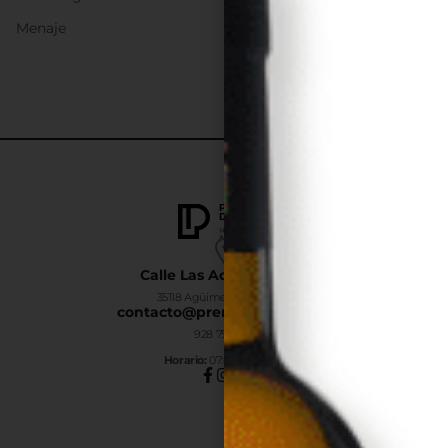
Menaje
Calle Las Adelfas Nº6-B
35118 Agüimes, Las Palmas
contacto@premiumdrinks.es
928 754 363
Horar
io:
07:00h a 15:00h