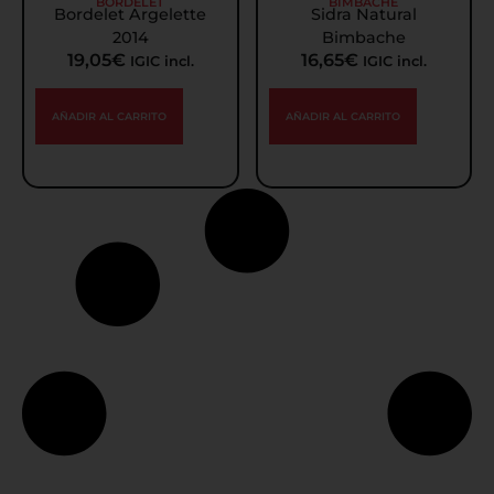
BORDELET
BIMBACHE
Bordelet Argelette
Sidra Natural
2014
Bimbache
19,05
€
16,65
€
IGIC incl.
IGIC incl.
AÑADIR AL CARRITO
AÑADIR AL CARRITO