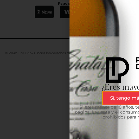
Pago seguro
© Premium Drinks. Todos los derechos reservados. Desarrollado
Advanze
¿Eres mayo
Sí, tengo má
Si eres menor de 18 años, 
página. La venta y el consumo
prohibidos para 