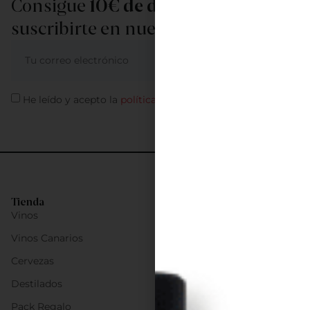
Consigue
10€ de descuento
al
suscribirte en nuestra newsletter
ME APUNTO
He leído y acepto la
política de privacidad
Tienda
Vinos
Vinos Canarios
Cervezas
Destilados
Pack Regalo