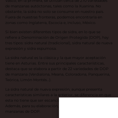
Vasco; en la primera, se utilizan cerca de 270 variedades
de manzanas autóctonas, tales como la Xuanina. No
obstante, la sidra no solo se consume en nuestro país.
Fuera de nuestras fronteras, podemos encontrarla en
zonas como Inglaterra, Escocia e, incluso, México.
Si bien existen diferentes tipos de sidra, en lo que se
refiere a Denominación de Origen Protegida (DOP), hay
tres tipos: sidra natural (tradicional), sidra natural de nueva
expresión y sidra espumosa.
La sidra natural es la clásica y la que mayor aceptación
tiene en Asturias. Entre sus principales características,
destaca que se elabora a partir de 22 variedades de DOP
de manzana (Verdialona, Meana, Coloradona, Panquerina,
Teórica, Limón Montés…).
La sidra natural de nueva expresión, aunque presenta
características similares a la anterior, se diferencia en que
esta no tiene que ser escanciada antes de consumirla.
Además, para su elaboración, solo se necesitan 12 tipos de
manzanas de DOP.