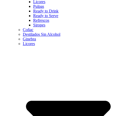
Licores
Pulpas
Ready to Drink
Ready to Serve
Refrescos
Siropes
Coñac
Destilados Sin Alcohol
Ginebra
Licores