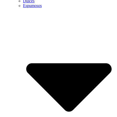
Dulces
Espumosos