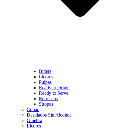
Bitters
Licores
Pulpas
Ready to Drink
Ready to Serve
Refrescos
Siropes
Coñac
Destilados Sin Alcohol
Ginebra
Licores