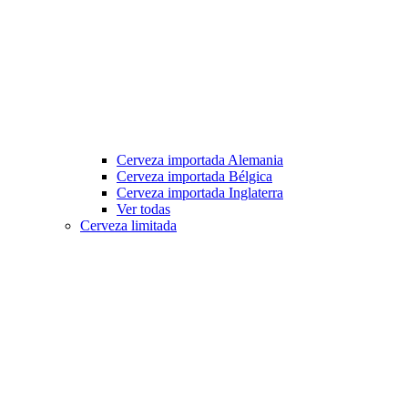
Cerveza importada Alemania
Cerveza importada Bélgica
Cerveza importada Inglaterra
Ver todas
Cerveza limitada