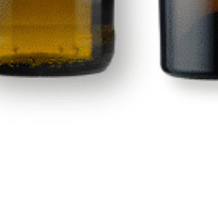
Tiffin
Calle Las Adelfas Nº6-B
contacto@premiumdrinks.e
928 754 363
35118 Agüimes, Las Palmas
Horar
io:
07:00h a 15:00h