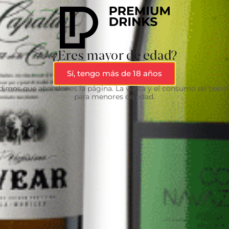
¿Eres mayor de edad?
Sí, tengo más de 18 años
edimos que abandones la página. La venta y el consumo de bebid
para menores de edad.