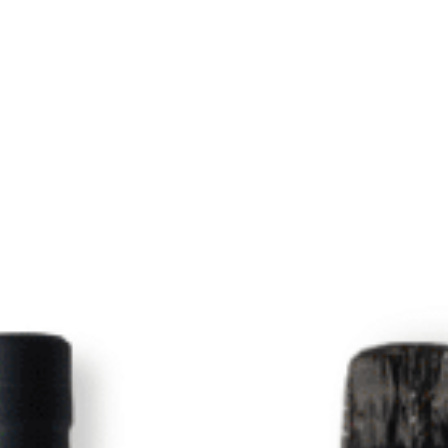
DESTILADOS
or Tiffin Tea 75Cl
6,01
€
IGIC incl.
L CARRITO