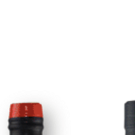
Lic
1
AÑADIR A