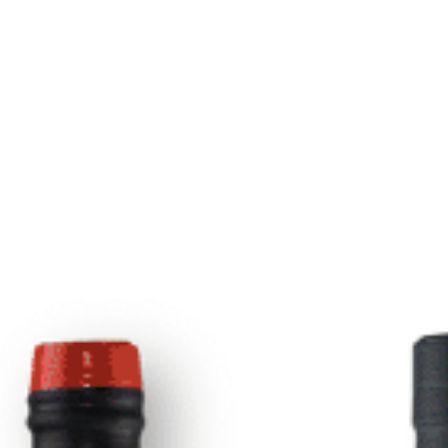
To
2
AÑADIR A