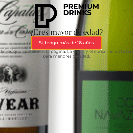
¿Eres mayor de edad?
Sí, tengo más de 18 años
edimos que abandones la página. La venta y el consumo de bebid
para menores de edad.