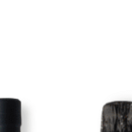
COCTELERÍA
nica 1724 20Cl
,10
€
IGIC incl.
L CARRITO