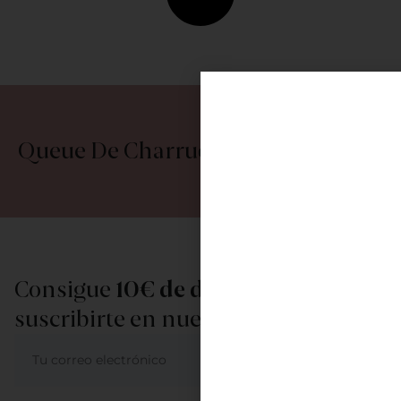
Queue De Charrue
Consigue
10€ de descuento
al
suscribirte en nuestra newsletter
ME APUNTO