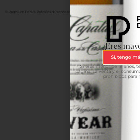
© Premium Drinks. Todos los derechos reservados. Desarrollado
Advanze
¿Eres mayo
Sí, tengo má
Si eres menor de 18 años, 
página. La venta y el consumo
prohibidos para 