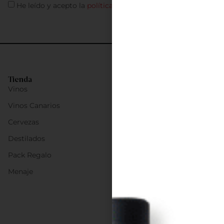
He leído y acepto la
política de privacidad
Tienda
Vinos
Vinos Canarios
Cervezas
Destilados
Pack Regalo
Menaje