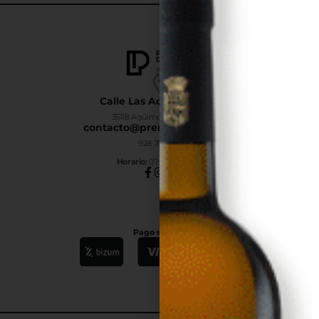
Calle Las Adelfas Nº6-B
35118 Agüimes, Las Palmas
contacto@premiumdrinks.es
928 754 363
Horar
io:
07:00h a 15:00h
Pago seguro