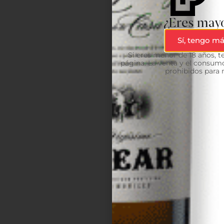
¿Eres mayo
Sí, tengo má
Si eres menor de 18 años, 
página. La venta y el consumo
prohibidos para 