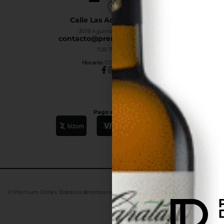
Calle Las Adelfas Nº6-B
35118 Agüimes, Las Palmas
contacto@premiumdrinks.es
928 754 363
Horar
io:
07:00h a 15:00h
Pago seguro
© Premium Drinks. Todos los derechos reservados. Desarrollado
Advanze