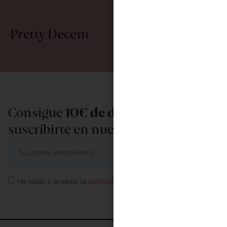
Pretty Decent
Consigue
10€ de descuento
al
suscribirte en nuestra newsletter
ME APUNTO
He leído y acepto la
política de privacidad