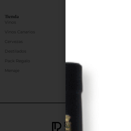
Tienda
Vinos
Vinos Canarios
Cervezas
Destilados
Pack Regalo
Menaje