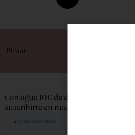
Piraat
Consigue
10€ de descuento
al
suscribirte en nuestra newsletter
ME APUNTO