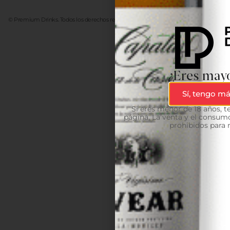
© Premium Drinks. Todos los derechos reservados. Desarrollado
Advanze
¿Eres mayo
Sí, tengo má
Si eres menor de 18 años, 
página. La venta y el consumo
prohibidos para 