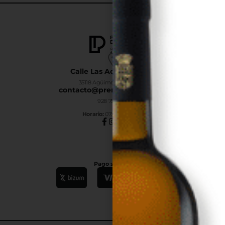
Calle Las Adelfas Nº6-B
35118 Agüimes, Las Palmas
contacto@premiumdrinks.es
928 754 363
Horar
io:
07:00h a 15:00h
Pago seguro