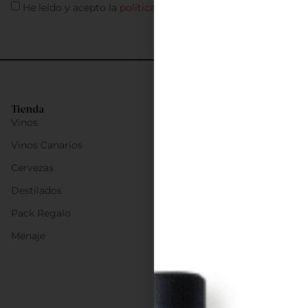
He leído y acepto la
política de privacidad
Tienda
Vinos
Vinos Canarios
Cervezas
Destilados
Pack Regalo
Menaje