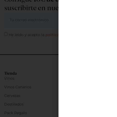
suscribirte en nuestra newsletter
ME APUNTO
He leído y acepto la
política de privacidad
Tienda
Vinos
Vinos Canarios
Cervezas
Destilados
Pack Regalo