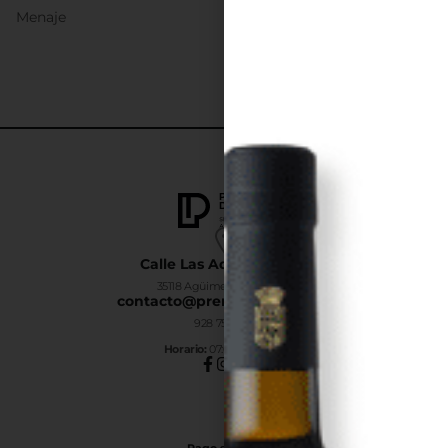
Menaje
Calle Las Adelfas Nº6-B
35118 Agüimes, Las Palmas
contacto@premiumdrinks.es
928 754 363
Horar
io:
07:00h a 15:00h
Pago seguro