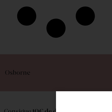
Osborne
Consigue
10€ de descuento
al