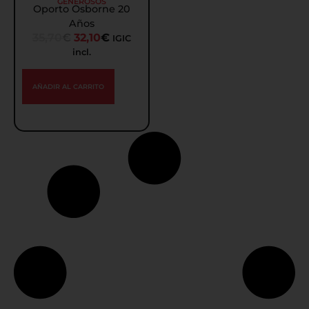
GENEROSOS
Oporto Osborne 20
Años
35,70
€
32,10
€
IGIC
incl.
AÑADIR AL CARRITO