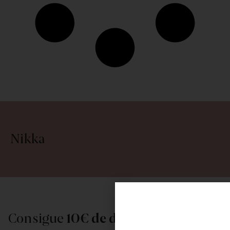
Nikka
Consigue
10€ de descuento
al