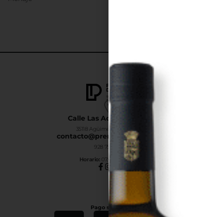
Calle Las Adelfas Nº6-B
35118 Agüimes, Las Palmas
contacto@premiumdrinks.es
928 754 363
Horar
io:
07:00h a 15:00h
Pago seguro