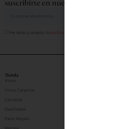
suscribirte en nuestra newsletter
ME APUNTO
He leído y acepto la
política de privacidad
Tienda
Vinos
Vinos Canarios
Cervezas
Destilados
Pack Regalo
Menaje