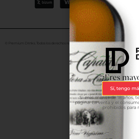
© Premium Drinks. Todos los derechos reservados. Desarrollado
Advanze
¿Eres mayo
Sí, tengo má
Si eres menor de 18 años, 
página. La venta y el consumo
prohibidos para 