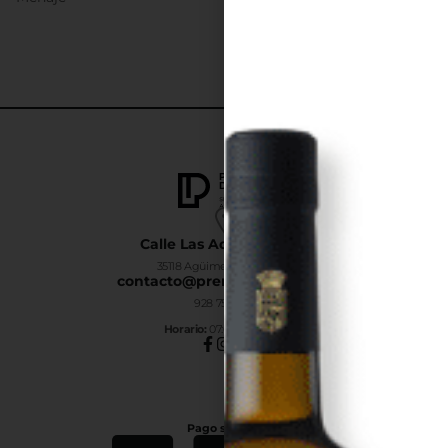
Calle Las Adelfas Nº6-B
35118 Agüimes, Las Palmas
contacto@premiumdrinks.es
928 754 363
Horar
io:
07:00h a 15:00h
Pago seguro