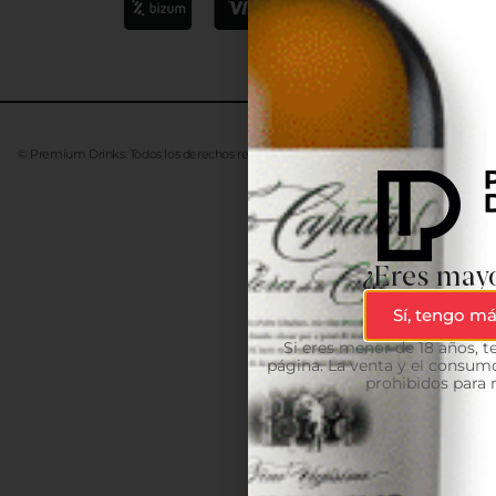
© Premium Drinks. Todos los derechos reservados. Desarrollado
Advanze
¿Eres mayo
Sí, tengo má
Si eres menor de 18 años, 
página. La venta y el consumo
prohibidos para 