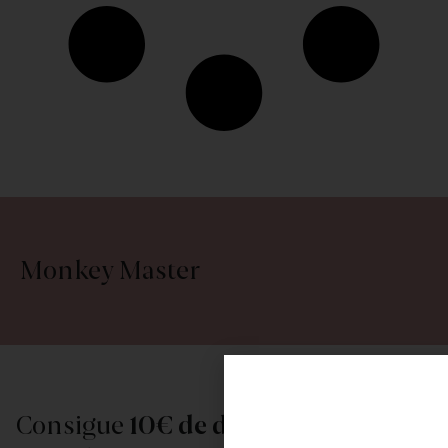
Monkey Master
Consigue
10€ de descuento
al