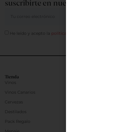
suscribirte en nuestra newsletter
ME APUNTO
He leído y acepto la
política de privacidad
Tienda
Vinos
Vinos Canarios
Cervezas
Destilados
Pack Regalo
Menaje