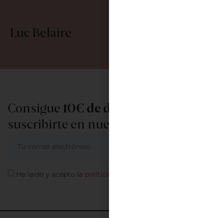
Luc Belaire
Consigue
10€ de descuento
al
suscribirte en nuestra newsletter
ME APUNTO
He leído y acepto la
política de privacidad