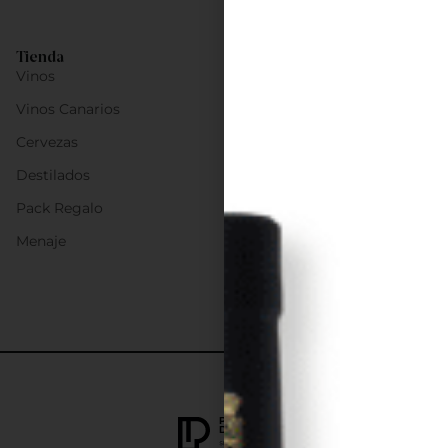
Tienda
Vinos
Vinos Canarios
Cervezas
Destilados
Pack Regalo
Menaje