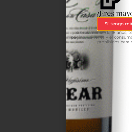
¿Eres mayo
Sí, tengo má
Si eres menor de 18 años, 
página. La venta y el consumo
prohibidos para 