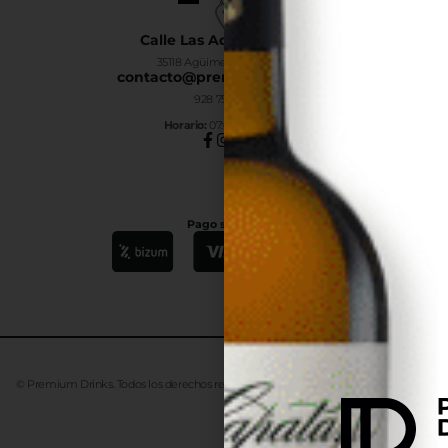
Calle Las Adelfas Nº6-B
35118 Agüimes, Las Palmas
contacto@premiumdrinks.es
928 754 363
Horar
io:
07:00h a 15:00h
Pago seguro
© Premium Drinks. Todos los derechos reservados. Desarrollado
Advanze