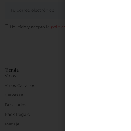
ME APUNTO
He leído y acepto la
política de privacidad
Tienda
Vinos
Vinos Canarios
Cervezas
Destilados
Pack Regalo
Menaje