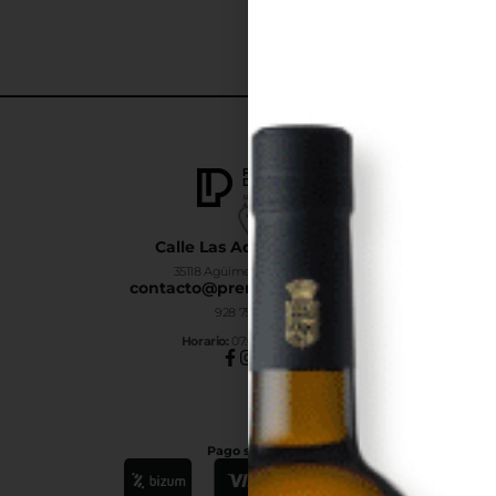
Calle Las Adelfas Nº6-B
35118 Agüimes, Las Palmas
contacto@premiumdrinks.es
928 754 363
Horar
io:
07:00h a 15:00h
Pago seguro