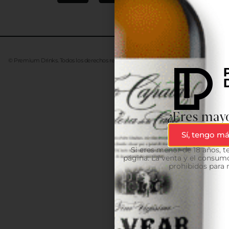
© Premium Drinks. Todos los derechos reservados. Desarrollado
Advanze
¿Eres mayo
Sí, tengo má
Si eres menor de 18 años, 
página. La venta y el consumo
prohibidos para 