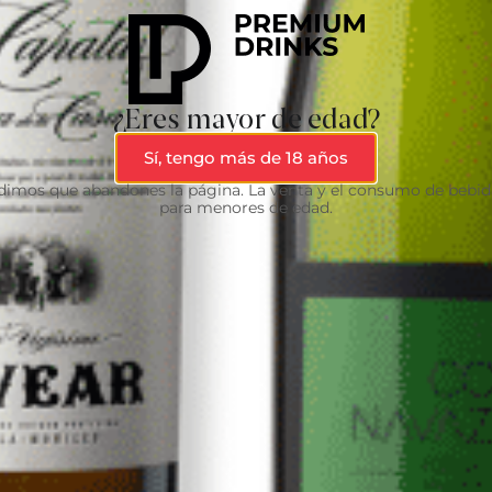
¿Eres mayor de edad?
Sí, tengo más de 18 años
edimos que abandones la página. La venta y el consumo de bebid
para menores de edad.