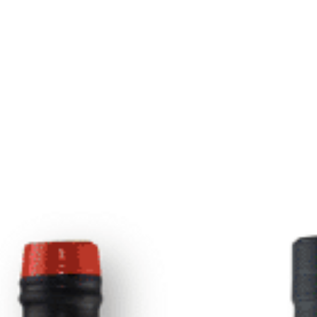
CE
Jupile
1
AÑADIR A