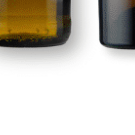
Jupiler
Calle Las Adelfas Nº6-B
contacto@premiumdrinks.e
928 754 363
35118 Agüimes, Las Palmas
Horar
io:
07:00h a 15:00h