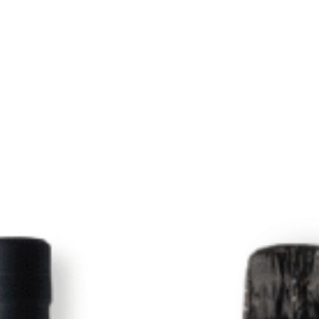
RVEZA IMPORTADA
r Cerveza Importada
,35
€
IGIC incl.
L CARRITO