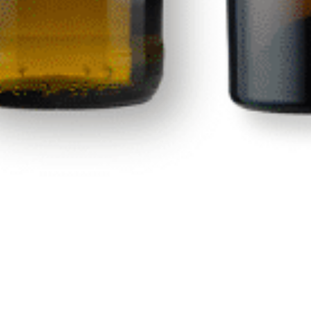
Havana
Calle Las Adelfas Nº6-B
contacto@premiumdrinks.e
928 754 363
35118 Agüimes, Las Palmas
Horar
io:
07:00h a 15:00h