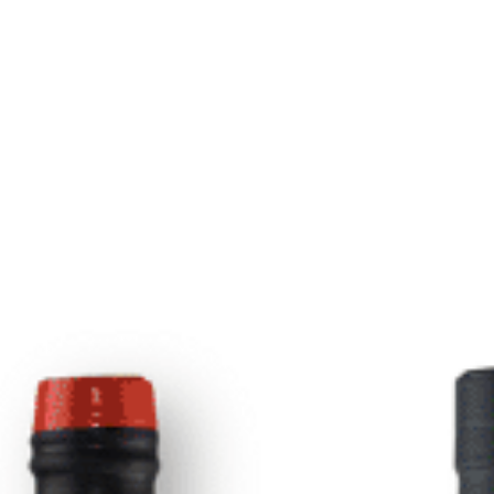
Ron H
1.9
AÑADIR A