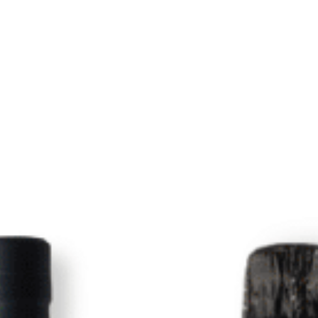
DESTILADOS
avana Maximo 50Cl
31,45
€
IGIC incl.
L CARRITO