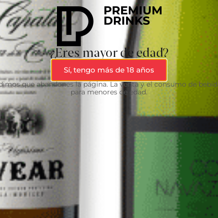
¿Eres mayor de edad?
Sí, tengo más de 18 años
edimos que abandones la página. La venta y el consumo de bebid
para menores de edad.