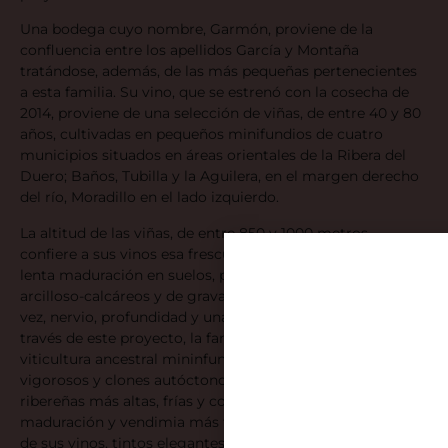
Una bodega cuyo nombre, Garmón, proviene de la
confluencia entre los apellidos García y Montaña
tratándose, además, de las más pequeñas pertenecientes
a esta familia. Su vino, que se estrenó con la cosecha de
2014, proviene de una selección de viñas, de entre 40 y 80
años, cultivadas en pequeños minifundios de cuatro
municipios situados en áreas orientales de la Ribera del
Duero; Baños, Tubilla y la Aguilera, en el margen derecho
del río, Moradillo en el lado izquierdo.
La altitud de las viñas, de entre 850 y 1000 metros,
confiere a sus vinos esa frescura tan característica y la
lenta maduración en suelos, predominantemente
arcilloso-calcáreos y de gravas, les confiere a estos, a su
vez, nervio, profundidad y una controlada madurez. A
través de este proyecto, la familia García apuesta por una
viticultura ancestral mininfundista, de viñedos viejos, poco
vigorosos y clones autóctonos, situados en zonas
ribereñas más altas, frías y continentales con un ciclo de
maduración y vendimia más tardío. Factores que hacen
de sus vinos, tintos elegantes y jugosos, de imponente y