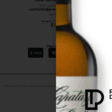
35118 Agüimes, Las Palmas
contacto@premiumdrinks.es
928 754 363
Horar
io:
07:00h a 15:00h
Pago seguro
© Premium Drinks. Todos los derechos reservados. Desarrollado
Advanze