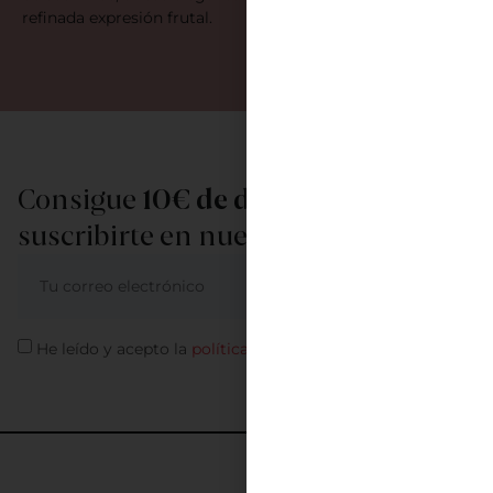
refinada expresión frutal.
Consigue
10€ de descuento
al
suscribirte en nuestra newsletter
ME APUNTO
He leído y acepto la
política de privacidad