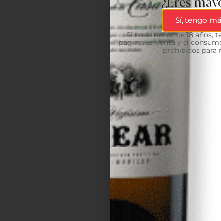
¿Eres mayo
Sí, tengo má
Si eres menor de 18 años, 
página. La venta y el consumo
prohibidos para 