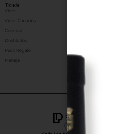
Tienda
Vinos
Vinos Canarios
Cervezas
Destilados
Pack Regalo
Menaje
Calle Las Adelfas Nº6-B