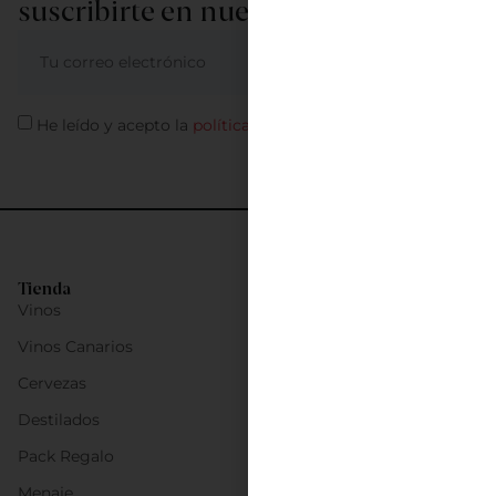
suscribirte en nuestra newsletter
ME APUNTO
He leído y acepto la
política de privacidad
Tienda
Vinos
Vinos Canarios
Cervezas
Destilados
Pack Regalo
Menaje