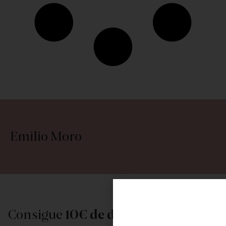
Emilio Moro
Consigue
10€ de descuento
al