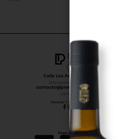
Calle Las Adelfas Nº6-B
35118 Agüimes, Las Palmas
contacto@premiumdrinks.es
928 754 363
Horar
io:
07:00h a 15:00h
Pago seguro