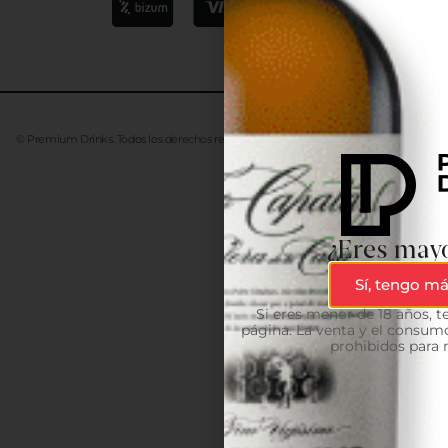
© Premium Drinks. Todos los derechos reservados. Desarrollado
Advanze
¿Eres mayo
Sí, tengo má
Si eres menor de 18 años, 
página. La venta y el consumo
prohibidos para 