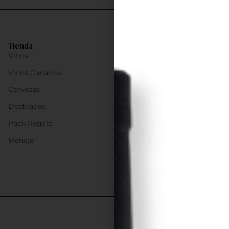
Tienda
Vinos
Vinos Canarios
Cervezas
Destilados
Pack Regalo
Menaje