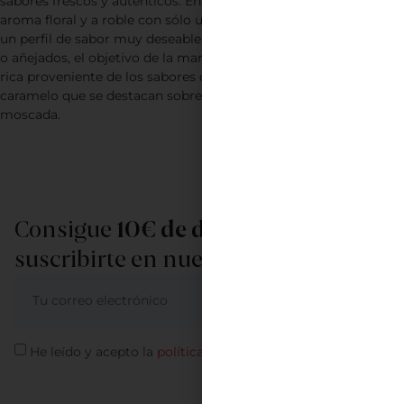
sabores frescos y auténticos. En sus rones blancos, el sutil
aroma floral y a roble con sólo un toque de azúcar morena, es
un perfil de sabor muy deseable. En cuanto a los rones oscuros
o añejados, el objetivo de la marca es lograr una complejidad
rica proveniente de los sabores de vainilla, «butterscotch» y
caramelo que se destacan sobre toques de roble, canela y nuez
moscada.
Consigue
10€ de descuento
al
suscribirte en nuestra newsletter
ME APUNTO
He leído y acepto la
política de privacidad