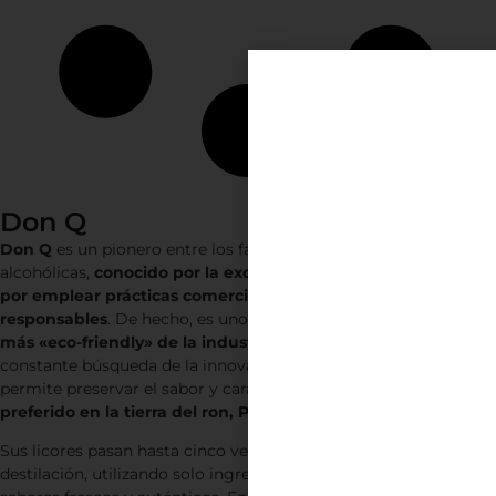
Don Q
Don Q
es un pionero entre los fabricantes de bebidas
alcohólicas,
conocido por la exquisitez de sus creaciones y
por emplear prácticas comerciales más limpias y eco-
responsables
. De hecho, es uno de los
productores de licores
más «eco-friendly» de la industria licorera
. Mantienen una
constante búsqueda de la innovación y la perfección la que les
permite preservar el sabor y carácter que hace a
Don Q el ron
preferido en la tierra del ron, Puerto Rico.
Sus licores pasan hasta cinco veces por el proceso de
destilación, utilizando solo ingredientes naturales para infundir