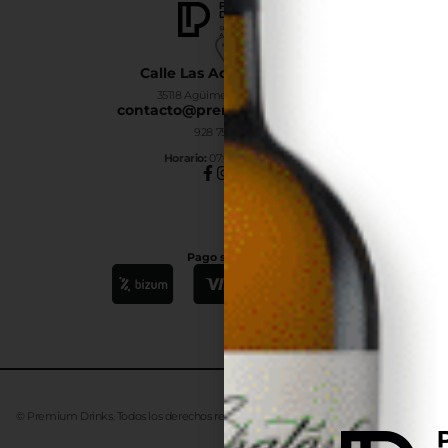
Calle Las Adelfas Nº6-B
35118 Agüimes, Las Palmas
contacto@premiumdrinks.es
928 754 363
Horar
io:
07:00h a 15:00h
Pago seguro
© Premium Drinks. Todos los derechos reservados. Desarrollado
Advanze