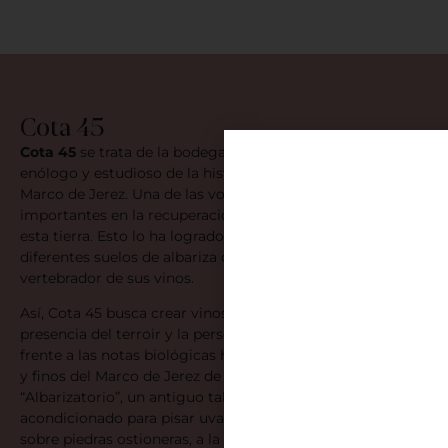
Cota 45
Cota 45
se trata de la bodega de Ramio Ibáñez Espinar,
enólogo y estudioso de la historia de la viña y el vino de
Marco de Jerez. Una de las voces actuales más
importantes en la recuperación de la memoria vínica de
esta tierra. Esto lo ha logrado, sobre todo, gracias a los
diferentes suelos de albariza que constituyen el elemente
vertebrador de sus vinos.
Así, Cota 45 busca crear vinos en los que encontrar la
presencia del terroir y la personalidad del pago y la añada,
frente a las notas biológicas habituales en las manzanillas
y finos del Marco de Jerez de la actualidad. Cota 45 es su
“Albarizatorio”, un antiguo taller de barcos, ahora
acondicionado para pisar uva y con 25 botas que reposan
sobre piedras ostioneras, a la tradicional manera de