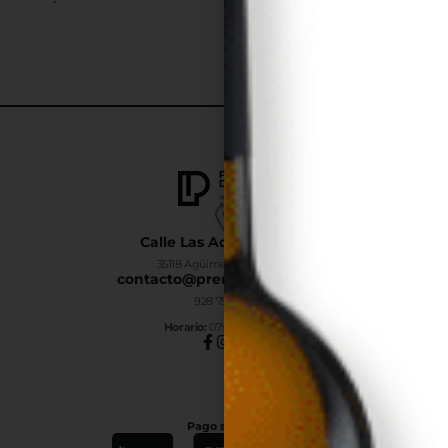
Calle Las Adelfas Nº6-B
35118 Agüimes, Las Palmas
contacto@premiumdrinks.es
928 754 363
Horar
io:
07:00h a 15:00h
Pago seguro