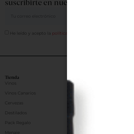
suscribirte en nuestra newsletter
ME APUNTO
He leído y acepto la
política de privacidad
Tienda
Vinos
Vinos Canarios
Cervezas
Destilados
Pack Regalo
Menaje