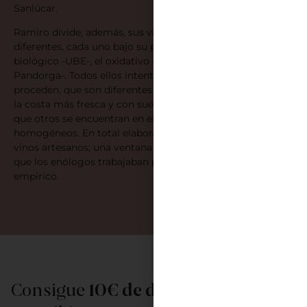
Sanlúcar.
Ramiro divide, además, sus vinos en tres bloques
diferentes, cada uno bajo su propia marca; el bloque
biológico -UBE-, el oxidativo -Agostado- y el dulce -
Pandorga-. Todos ellos intentan reflejar el terruño del que
proceden, que son diferentes pagos de Sanlúcar, unos en
la costa más fresca y con suelos más variados, mientras
que otros se encuentran en el interior, con suelos más
homogéneos. En total elabora unas 15000 botellas de
vinos artesanos; una ventana al siglo XIX, un tiempo en el
que los enólogos trabajaban por verdadero conocimiento
empírico.
Consigue
10€ de descuento
al