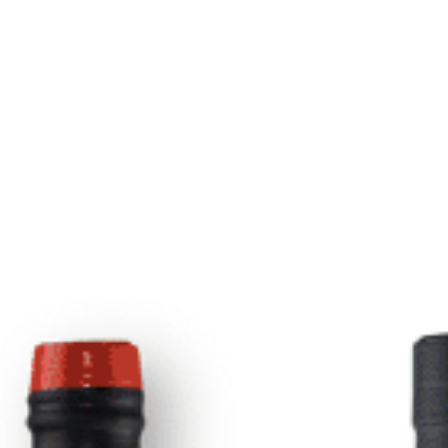
C
Cerv
3
AÑADIR A