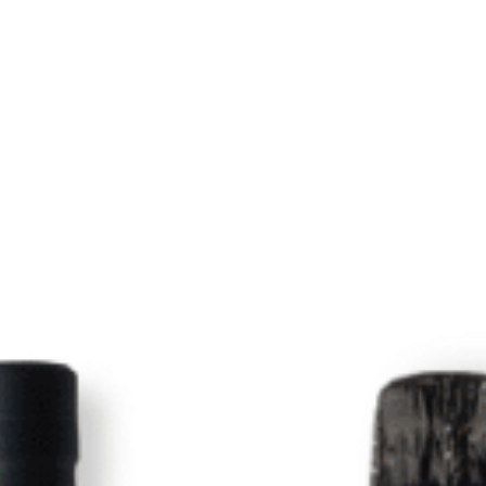
ERVEZA ARTESANAL
eza Corsaire 33Cl
,25
€
IGIC incl.
L CARRITO