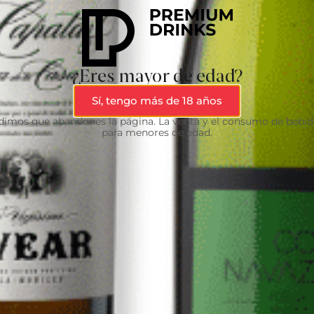
¿Eres mayor de edad?
Sí, tengo más de 18 años
edimos que abandones la página. La venta y el consumo de bebid
para menores de edad.