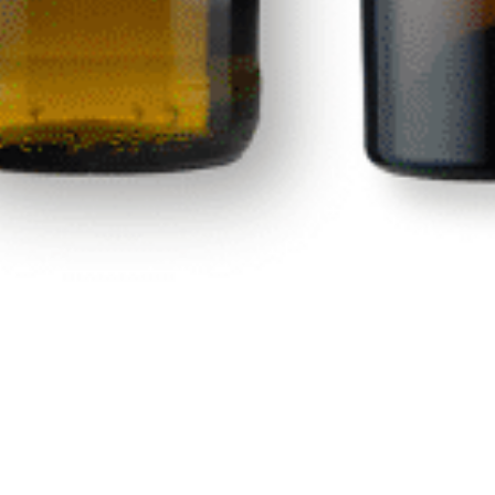
Corsaire
Calle Las Adelfas Nº6-B
contacto@premiumdrinks.e
928 754 363
35118 Agüimes, Las Palmas
Horar
io:
07:00h a 15:00h