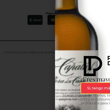
Pago seguro
© Premium Drinks. Todos los derechos reservados. Desarrollado
Advanze
¿Eres mayo
Sí, tengo má
Si eres menor de 18 años, 
página. La venta y el consumo
prohibidos para 