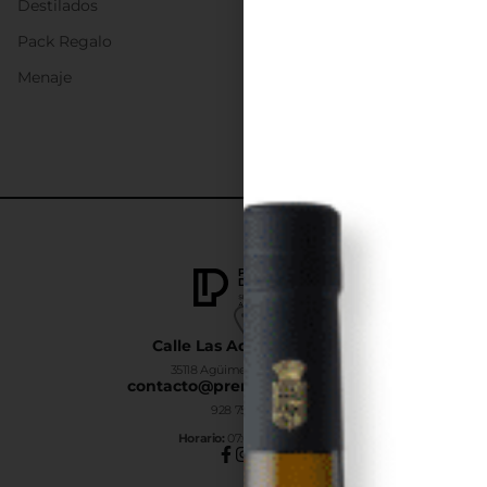
Destilados
Pack Regalo
Menaje
Calle Las Adelfas Nº6-B
35118 Agüimes, Las Palmas
contacto@premiumdrinks.es
928 754 363
Horar
io:
07:00h a 15:00h