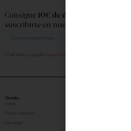
Consigue
10€ de descuento
al
suscribirte en nuestra newsletter
ME APUNTO
He leído y acepto la
política de privacidad
Tienda
Vinos
Vinos Canarios
Cervezas