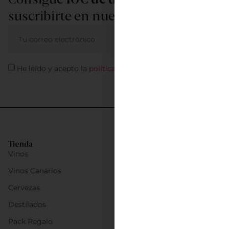
suscribirte en nuestra newsletter
ME APUNTO
He leído y acepto la
política de privacidad
Tienda
Vinos
Vinos Canarios
Cervezas
Destilados
Pack Regalo