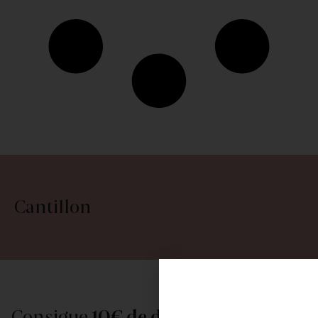
Cantillon
Consigue
10€ de descuento
al