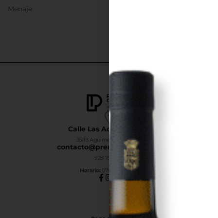
Menaje
Calle Las Adelfas Nº6-B
35118 Agüimes, Las Palmas
contacto@premiumdrinks.es
928 754 363
Horar
io:
07:00h a 15:00h