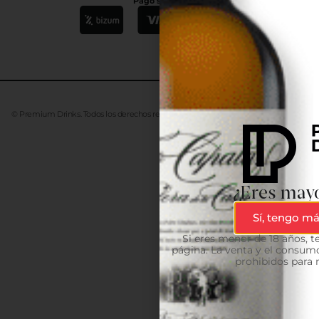
Pago seguro
© Premium Drinks. Todos los derechos reservados. Desarrollado
Advanze
¿Eres mayo
Sí, tengo má
Si eres menor de 18 años, 
página. La venta y el consumo
prohibidos para 