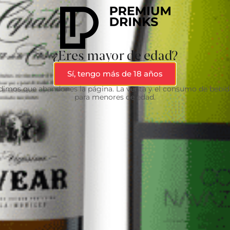
¿Eres mayor de edad?
Sí, tengo más de 18 años
edimos que abandones la página. La venta y el consumo de bebid
para menores de edad.