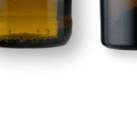
Bulleit
Calle Las Adelfas Nº6-B
contacto@premiumdrinks.e
928 754 363
35118 Agüimes, Las Palmas
Horar
io:
07:00h a 15:00h