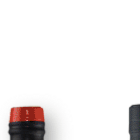
Whisky 
2
AÑADIR A