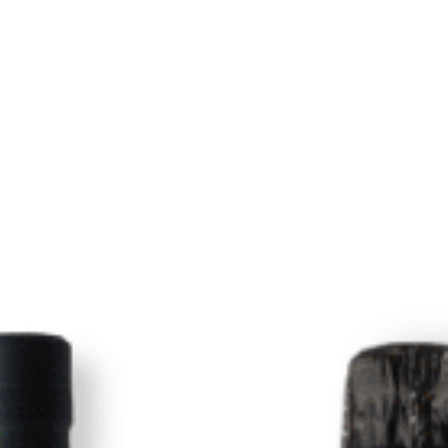
BULLEIT
BULLEIT
Bulleit Bourbon 70Cl
Whisky Bulleit Rye 7
7,30
€
35,20
€
IGIC incl.
IGIC incl.
L CARRITO
AÑADIR AL CARRITO