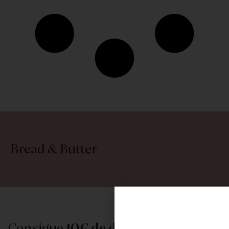
Bread & Butter
Consigue
10€ de descuento
al