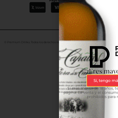
Pago seguro
© Premium Drinks. Todos los derechos reservados. Desarrollado
Advanze
¿Eres mayo
Sí, tengo má
Si eres menor de 18 años, 
página. La venta y el consumo
prohibidos para 