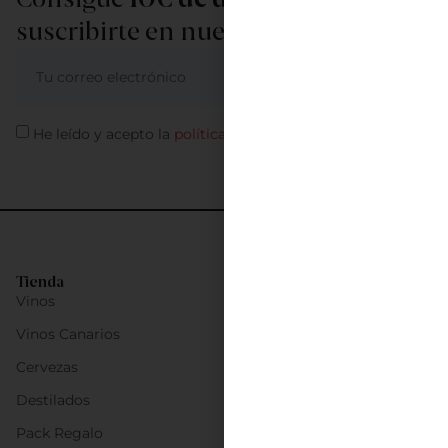
suscribirte en nuestra newsletter
ME APUNTO
He leído y acepto la
política de privacidad
Tienda
Vinos
Vinos Canarios
Cervezas
Destilados
Pack Regalo