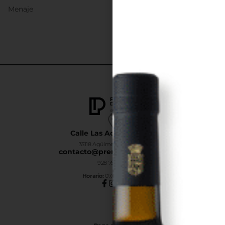
Menaje
Calle Las Adelfas Nº6-B
35118 Agüimes, Las Palmas
contacto@premiumdrinks.es
928 754 363
Horar
io:
07:00h a 15:00h