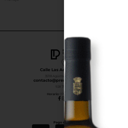
Calle Las Adelfas Nº6-B
35118 Agüimes, Las Palmas
contacto@premiumdrinks.es
928 754 363
Horar
io:
07:00h a 15:00h
Pago seguro