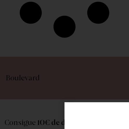
Boulevard
Consigue
10€ de descuento
al