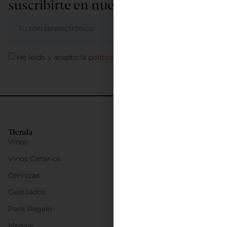
suscribirte en nuestra newsletter
ME APUNTO
He leído y acepto la
política de privacidad
Tienda
Vinos
Vinos Canarios
Cervezas
Destilados
Pack Regalo
Menaje