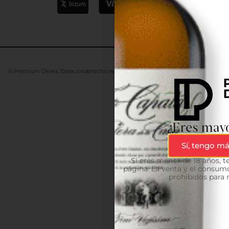
© Premium Drinks. Todos los derechos reservados. Desarrollado
Advanze
¿Eres mayo
Sí, tengo má
Si eres menor de 18 años, 
página. La venta y el consumo
prohibidos para 