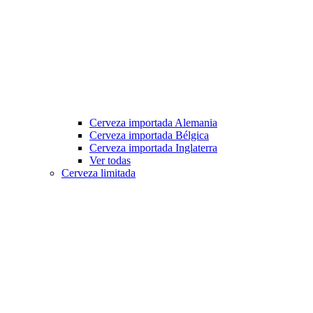
Cerveza importada Alemania
Cerveza importada Bélgica
Cerveza importada Inglaterra
Ver todas
Cerveza limitada