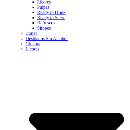
Licores
Pulpas
Ready to Drink
Ready to Serve
Refrescos
Siropes
Coñac
Destilados Sin Alcohol
Ginebra
Licores