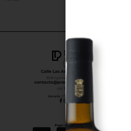
Calle Las Adelfas Nº6-B
35118 Agüimes, Las Palmas
contacto@premiumdrinks.es
928 754 363
Horar
io:
07:00h a 15:00h
Pago seguro