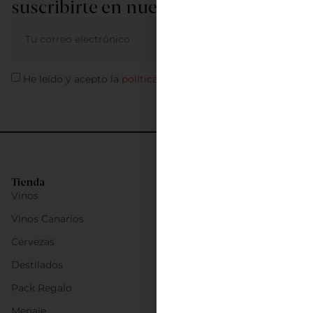
suscribirte en nuestra newsletter
ME APUNTO
He leído y acepto la
política de privacidad
Tienda
Vinos
Vinos Canarios
Cervezas
Destilados
Pack Regalo
Menaje