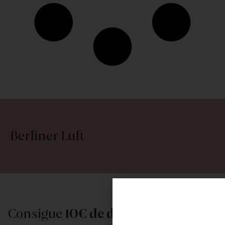
Berliner Luft
Consigue
10€ de descuento
al