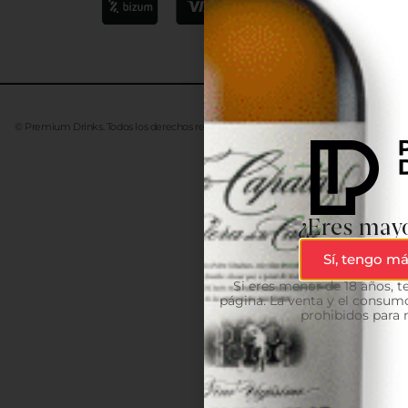
© Premium Drinks. Todos los derechos reservados. Desarrollado
Advanze
¿Eres mayo
Sí, tengo má
Si eres menor de 18 años, 
página. La venta y el consumo
prohibidos para 