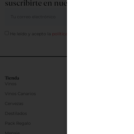
suscribirte en nuestra newsletter
ME APUNTO
He leído y acepto la
política de privacidad
Tienda
Vinos
Vinos Canarios
Cervezas
Destilados
Pack Regalo
Menaje