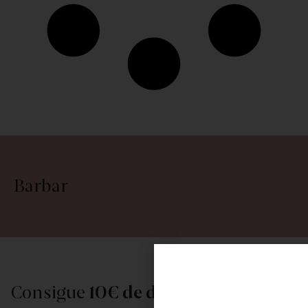
Barbar
Consigue
10€ de descuento
al