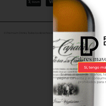
© Premium Drinks. Todos los derechos reservados. Desarrollado
Advanze
¿Eres mayo
Sí, tengo má
Si eres menor de 18 años, 
página. La venta y el consumo
prohibidos para 