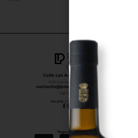
Calle Las Adelfas Nº6-B
35118 Agüimes, Las Palmas
contacto@premiumdrinks.es
928 754 363
Horar
io:
07:00h a 15:00h
Pago seguro