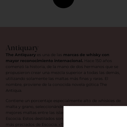
Antiquary
The Antiquary
es una de las
marcas de whisky con
mayor reconocimiento internacional.
Hace 150 años
comenzó la historia, de la mano de dos hermanos que se
propusieron crear una mezcla superior a todas las demás,
utilizando solamente las maltas más finas y raras. El
nombre, proviene de la conocida novela gótica The
Antiqua.
Contiene un porcentaje especialmente alto de whiskies de
malta y grano, seleccionándose los mejores granos y las
mejores maltas entre las islas y las tierras altas y bajas de
Escocia. Estos destilados son elaborados con los whiskies
más preciados de Escocia. «The Antiquary», la versión