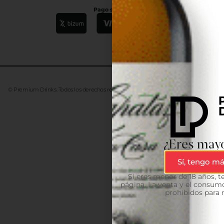
Pago seguro
© Premium Drinks. Todos los derechos reservados. Desarrollado
Advanze
¿Eres mayo
Sí, tengo má
Si eres menor de 18 años, 
página. La venta y el consumo
prohibidos para 