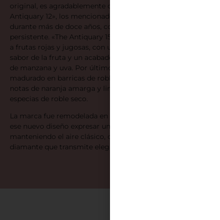
original, es agradablemente dulce y equilibrada. Para «The
Antiquary 12», los mencionados whiskies son madurados
durante más de doce años, con un acabado suave y
persistente. «The Antiquary 15» se caracteriza por el aroma
a frutas rojas y jugosas, con un paladar inundado del
sabor de la fruta y un acabado con sabores prolongados
de manzana y uva. Por último, «The Antiquary 21» es
madurado en barricas de roble durante 21 años y presenta
notas de naranja amarga y limón, así como un acabado en
especias de roble seco.
La marca fue remodelada en el año 2015, buscándose con
ese nuevo diseño expresar un estilo moderno
manteniendo el aire clásico, con una botella en forma de
diamante que transmite elegancia y sofisticación.