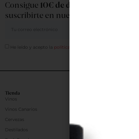
Consigue
10€ de descuento
al
suscribirte en nuestra newsletter
ME APUNTO
He leído y acepto la
política de privacidad
Tienda
Vinos
Vinos Canarios
Cervezas
Destilados