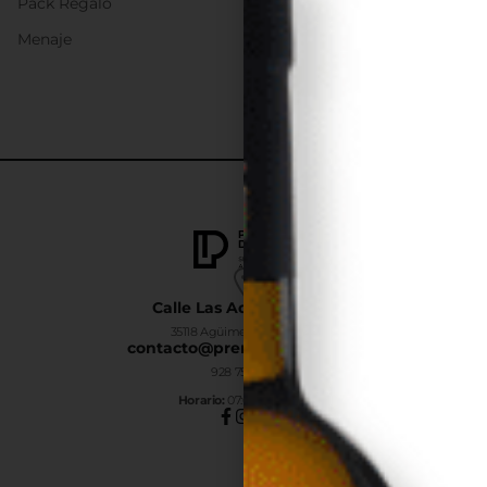
Pack Regalo
Menaje
Calle Las Adelfas Nº6-B
35118 Agüimes, Las Palmas
contacto@premiumdrinks.es
928 754 363
Horar
io:
07:00h a 15:00h