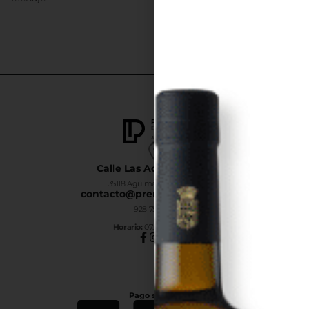
Calle Las Adelfas Nº6-B
35118 Agüimes, Las Palmas
contacto@premiumdrinks.es
928 754 363
Horar
io:
07:00h a 15:00h
Pago seguro