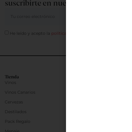
suscribirte en nuestra newsletter
ME APUNTO
He leído y acepto la
política de privacidad
Tienda
Vinos
Vinos Canarios
Cervezas
Destilados
Pack Regalo
Menaje