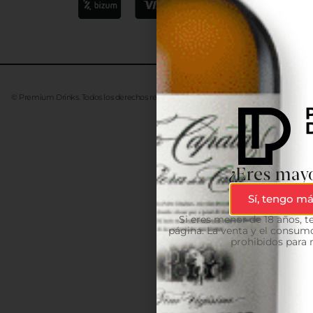
© Premium Drinks. Todos los derechos reservados. Desarrollado
Advanze
¿Eres mayo
Sí, tengo má
Si eres menor de 18 años, 
página. La venta y el consumo
prohibidos para 