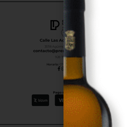
Calle Las Adelfas Nº6-B
35118 Agüimes, Las Palmas
contacto@premiumdrinks.es
928 754 363
Horar
io:
07:00h a 15:00h
Pago seguro