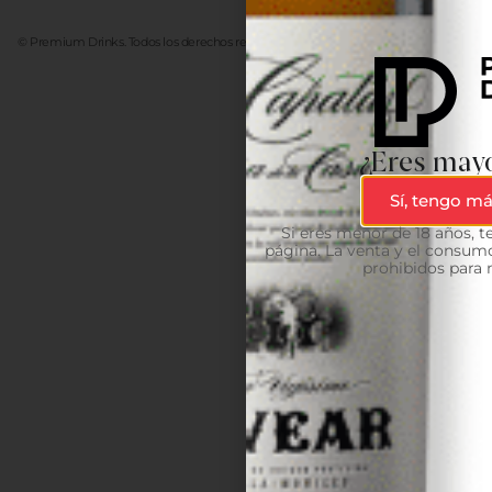
© Premium Drinks. Todos los derechos reservados. Desarrollado
Advanze
¿Eres mayo
Sí, tengo má
Si eres menor de 18 años, 
página. La venta y el consumo
prohibidos para 