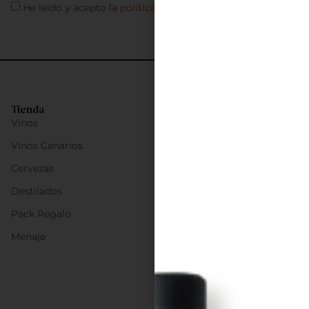
He leído y acepto la
política de privacidad
Tienda
Vinos
Vinos Canarios
Cervezas
Destilados
Pack Regalo
Menaje